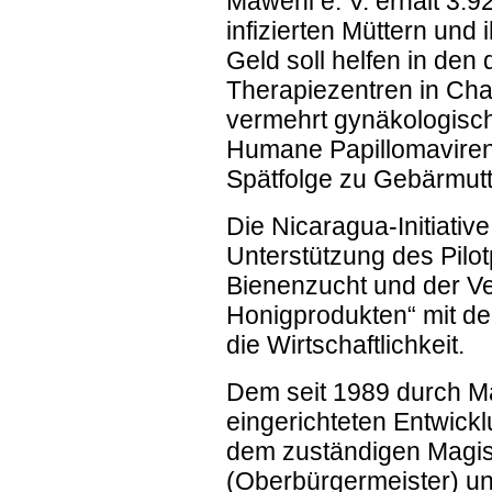
Maweni e. V. erhält 3.9
infizierten Müttern und
Geld soll helfen in den
Therapiezentren in Cha
vermehrt gynäkologisc
Humane Papillomaviren 
Spätfolge zu Gebärmutt
Die Nicaragua-Initiativ
Unterstützung des Pilot
Bienenzucht und der 
Honigprodukten“ mit d
die Wirtschaftlichkeit.
Dem seit 1989 durch M
eingerichteten Entwick
dem zuständigen Magist
(Oberbürgermeister) und