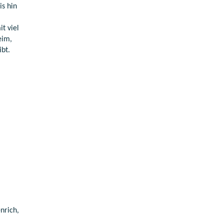
s hin
t viel
eim,
ibt.
nrich,