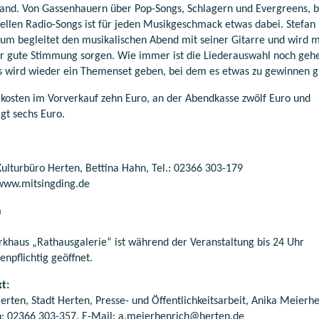
and. Von Gassenhauern über Pop-Songs, Schlagern und Evergreens, bi
uellen Radio-Songs ist für jeden Musikgeschmack etwas dabei. Stefan
um begleitet den musikalischen Abend mit seiner Gitarre und wird mi
ür gute Stimmung sorgen. Wie immer ist die Liederauswahl noch geh
s wird wieder ein Themenset geben, bei dem es etwas zu gewinnen g
 kosten im Vorverkauf zehn Euro, an der Abendkasse zwölf Euro und
gt sechs Euro.
Kulturbüro Herten, Bettina Hahn, Tel.: 02366 303-179
www.mitsingding.de
n
rkhaus „Rathausgalerie“ ist während der Veranstaltung bis 24 Uhr
npflichtig geöffnet.
t:
erten, Stadt Herten, Presse- und Öffentlichkeitsarbeit, Anika Meierhe
n: 02366 303-357, E-Mail: a.meierhenrich@herten.de