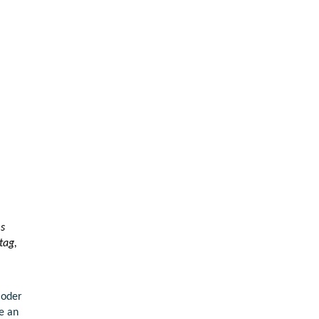
es
tag,
 oder
e an