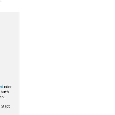
ed
oder
e auch
en.
 Stadt