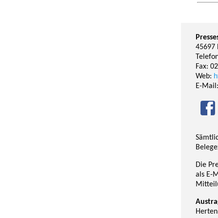
Presse
45697 
Telefo
Fax: 0
Web:
h
E-Mail
Sämtli
Belege
Die Pr
als E-
Mittei
Austra
Herten