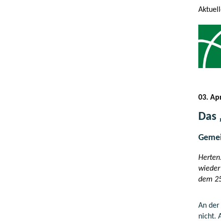
Aktuel
03. Ap
Das 
Gemei
Herten
wieder
dem 25
An der
nicht.