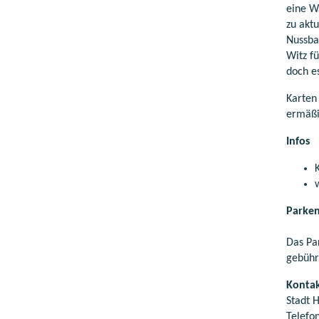
eine W
zu akt
Nussba
Witz f
doch e
Karten
ermäßi
Infos
Parke
Das Pa
gebühre
Kontak
Stadt H
Telefo