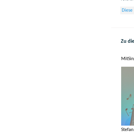
Diese
Zu di
MitSin
Stefan