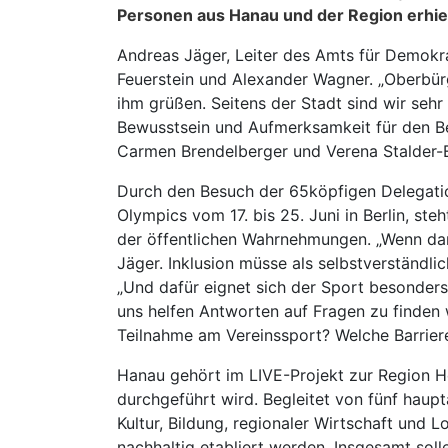
Personen aus Hanau und der Region erhielt
Andreas Jäger, Leiter des Amts für Demokrat
Feuerstein und Alexander Wagner. „Oberbürge
ihm grüßen. Seitens der Stadt sind wir sehr
Bewusstsein und Aufmerksamkeit für den B
Carmen Brendelberger und Verena Stalder-E
Durch den Besuch der 65köpfigen Delegatio
Olympics vom 17. bis 25. Juni in Berlin, st
der öffentlichen Wahrnehmungen. „Wenn dan
Jäger. Inklusion müsse als selbstverständl
„Und dafür eignet sich der Sport besonders 
uns helfen Antworten auf Fragen zu finden 
Teilnahme am Vereinssport? Welche Barrie
Hanau gehört im LIVE-Projekt zur Region H
durchgeführt wird. Begleitet von fünf haup
Kultur, Bildung, regionaler Wirtschaft und 
nachhaltig etabliert werden. Insgesamt sol