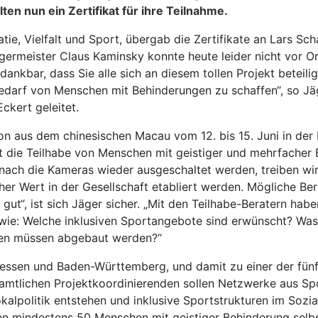
en nun ein Zertifikat für ihre Teilnahme.
ie, Vielfalt und Sport, übergab die Zertifikate an Lars Sch
rmeister Claus Kaminsky konnte heute leider nicht vor Ort s
 dankbar, dass Sie alle sich an diesem tollen Projekt betei
edarf von Menschen mit Behinderungen zu schaffen“, so Jä
ckert geleitet.
n aus dem chinesischen Macau vom 12. bis 15. Juni in der
eht die Teilhabe von Menschen mit geistiger und mehrfacher
ach die Kameras wieder ausgeschaltet werden, treiben wir 
icher Wert in der Gesellschaft etabliert werden. Mögliche
gut“, ist sich Jäger sicher. „Mit den Teilhabe-Beratern hab
wie: Welche inklusiven Sportangebote sind erwünscht? Was 
ren müssen abgebaut werden?“
essen und Baden-Württemberg, und damit zu einer der fünf
tamtlichen Projektkoordinierenden sollen Netzwerke aus Spo
Lokalpolitik entstehen und inklusive Sportstrukturen im So
len mindestens 50 Menschen mit geistiger Behinderung selb