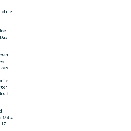
und die
ine
 Das
hmen
ter
 aus
n ins
rger
reff
nd
s Mitte
s 17