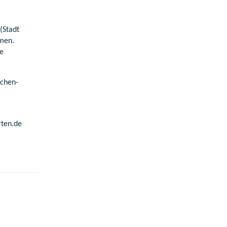
(Stadt
men.
ke
schen-
rten.de