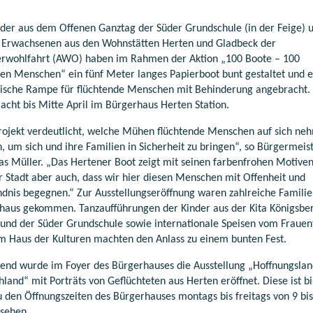
nder aus dem Offenen Ganztag der Süder Grundschule (in der Feige) 
 Erwachsenen aus den Wohnstätten Herten und Gladbeck der
erwohlfahrt (AWO) haben im Rahmen der Aktion „100 Boote – 100
nen Menschen“ ein fünf Meter langes Papierboot bunt gestaltet und e
ische Rampe für flüchtende Menschen mit Behinderung angebracht.
acht bis Mitte April im Bürgerhaus Herten Station.
rojekt verdeutlicht, welche Mühen flüchtende Menschen auf sich ne
, um sich und ihre Familien in Sicherheit zu bringen“, so Bürgermeis
as Müller. „Das Hertener Boot zeigt mit seinen farbenfrohen Motiven
r Stadt aber auch, dass wir hier diesen Menschen mit Offenheit und
ndnis begegnen.“ Zur Ausstellungseröffnung waren zahlreiche Familie
haus gekommen. Tanzaufführungen der Kinder aus der Kita Königsbe
 und der Süder Grundschule sowie internationale Speisen vom Frauent
m Haus der Kulturen machten den Anlass zu einem bunten Fest.
tend wurde im Foyer des Bürgerhauses die Ausstellung „Hoffnungsla
land“ mit Porträts von Geflüchteten aus Herten eröffnet. Diese ist bi
zu den Öffnungszeiten des Bürgerhauses montags bis freitags von 9 bi
 sehen.