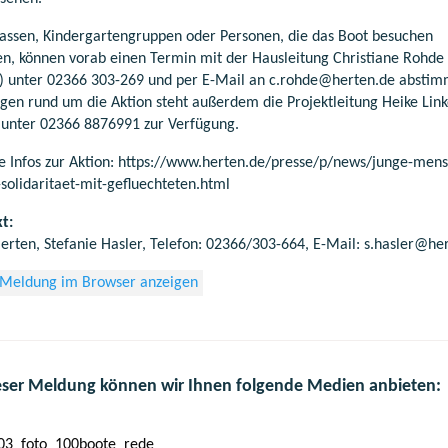
lassen, Kindergartengruppen oder Personen, die das Boot besuchen
n, können vorab einen Termin mit der Hausleitung Christiane Rohde 
) unter 02366 303-269 und per E-Mail an c.rohde@herten.de abstim
agen rund um die Aktion steht außerdem die Projektleitung Heike Lin
unter 02366 8876991 zur Verfügung.
e Infos zur Aktion: https://www.herten.de/presse/p/news/junge-men
solidaritaet-mit-gefluechteten.html
t:
Herten, Stefanie Hasler, Telefon: 02366/303-664, E-Mail: s.hasler@he
 Meldung im Browser anzeigen
eser Meldung können wir Ihnen folgende Medien anbieten:
03_foto_100boote_rede