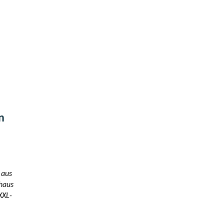
n
 aus
rhaus
XXL-