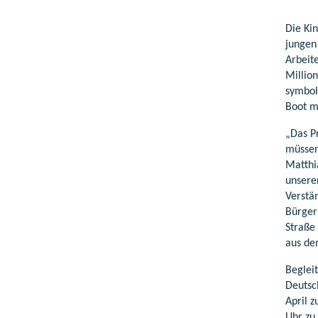
Die Ki
jungen
Arbeit
Millio
symbol
Boot m
„Das P
müssen
Matthi
unsere
Verstä
Bürger
Straße
aus de
Beglei
Deutsch
April 
Uhr zu