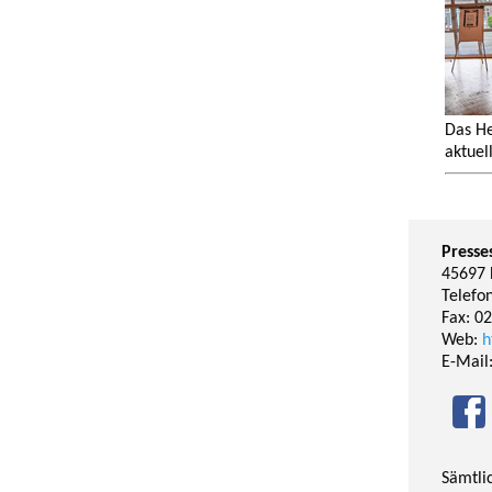
Das He
aktuel
Presse
45697 
Telefo
Fax: 0
Web:
h
E-Mail
Sämtli