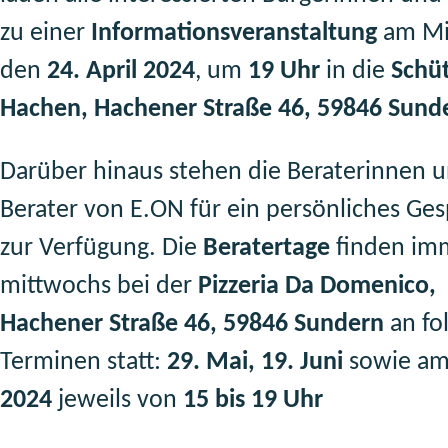
zu einer
Informationsveranstaltung
am Mi
den
24
.
April
2024
, um
19
Uhr
in die
Schü
Hachen, Hachener Straße 46, 59846 Sund
Darüber hinaus stehen die Beraterinnen 
Berater von E.ON für ein persönliches Ge
zur Verfügung. Die
Beratertage
finden im
mittwochs bei der
Pizzeria Da Domenico,
Hachener Straße 46, 59846 Sundern
an fo
Terminen statt:
29
.
Mai
,
19
.
Juni
sowie a
2024
jeweils von
15
bis
19
Uhr