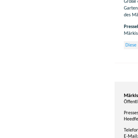
Größe d
Garten
des Mä
Presse
Märkis
Diese
Märkis
Öffentl
Presses
Heedfe
Telefo
E-Mail