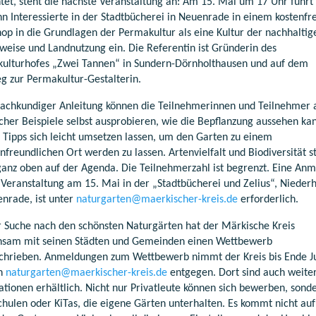
htet, steht die nächste Veranstaltung an: Am 15. Mai um 17 Uhr führt
nn Interessierte in der Stadtbücherei in Neuenrade in einem kostenfr
op in die Grundlagen der Permakultur als eine Kultur der nachhaltig
weise und Landnutzung ein. Die Referentin ist Gründerin des
ulturhofes „Zwei Tannen“ in Sundern-Dörnholthausen und auf dem
g zur Permakultur-Gestalterin.
fachkundiger Anleitung können die Teilnehmerinnen und Teilnehmer
scher Beispiele selbst ausprobieren, wie die Bepflanzung aussehen ka
 Tipps sich leicht umsetzen lassen, um den Garten zu einem
nfreundlichen Ort werden zu lassen. Artenvielfalt und Biodiversität 
ganz oben auf der Agenda. Die Teilnehmerzahl ist begrenzt. Eine An
e Veranstaltung am 15. Mai in der „Stadtbücherei und Zelius“, Nieder
enrade, ist unter
naturgarten@maerkischer-kreis.de
erforderlich.
r Suche nach den schönsten Naturgärten hat der Märkische Kreis
sam mit seinen Städten und Gemeinden einen Wettbewerb
chrieben. Anmeldungen zum Wettbewerb nimmt der Kreis bis Ende Ju
an
naturgarten@maerkischer-kreis.de
entgegen. Dort sind auch weite
ationen erhältlich. Nicht nur Privatleute können sich bewerben, sond
chulen oder KiTas, die eigene Gärten unterhalten. Es kommt nicht auf