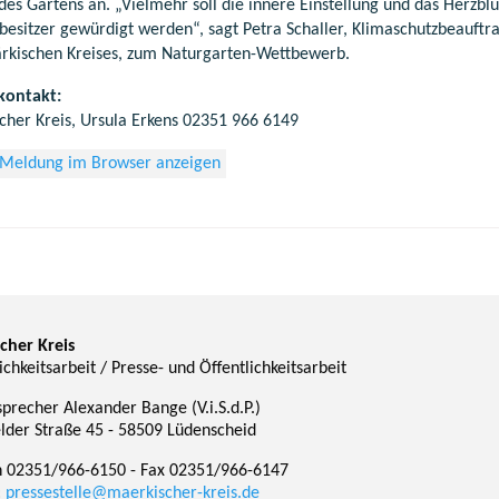
es Gartens an. „Vielmehr soll die innere Einstellung und das Herzblu
besitzer gewürdigt werden“, sagt Petra Schaller, Klimaschutzbeauftr
rkischen Kreises, zum Naturgarten-Wettbewerb.
kontakt:
cher Kreis, Ursula Erkens 02351 966 6149
 Meldung im Browser anzeigen
cher Kreis
ichkeitsarbeit / Presse- und Öffentlichkeitsarbeit
precher Alexander Bange (V.i.S.d.P.)
lder Straße 45 - 58509 Lüdenscheid
n 02351/966-6150 - Fax 02351/966-6147
:
pressestelle@maerkischer-kreis.de