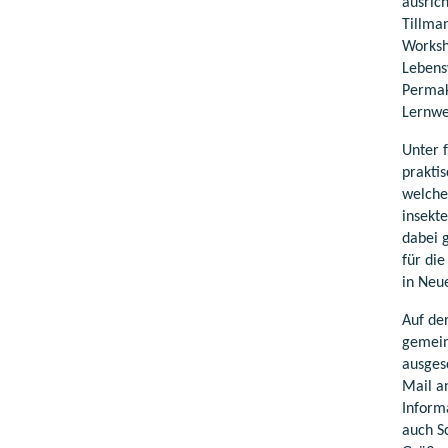
ausric
Tillma
Worksh
Lebens
Permak
Lernwe
Unter 
prakti
welche
insekte
dabei 
für di
in Neu
Auf de
gemein
ausges
Mail 
Inform
auch S