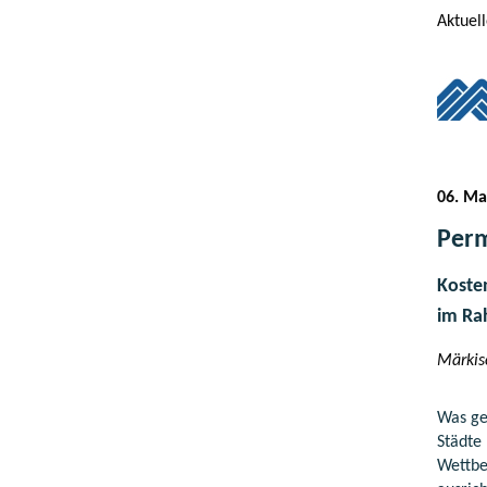
Aktuel
06. Ma
Perm
Koste
im Ra
Märkisc
Was ge
Städte
Wettbe