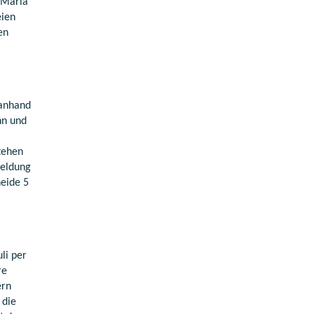
 Maria
eien
en
 anhand
nn und
stehen
meldung
heide 5
li per
re
ern
 die