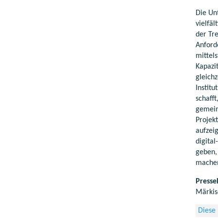
Die Un
vielfä
der Tr
Anford
mittel
Kapazit
gleichz
Instit
schaff
gemein
Projek
aufzei
digita
geben,
machen
Presse
Märkis
Diese