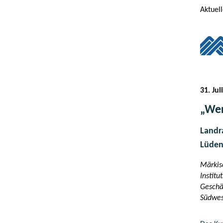
Aktuel
31. Ju
„Wer
Landra
Lüden
Märkis
Institu
Geschä
Südwest