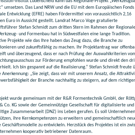
nststoff-Institut Lüdenscheid kann das Regionale-Projekt „Werkzeugb
t“ umsetzen. Das Land NRW und die EU mit dem Europäischen Fonds 
ale Entwicklung (EFRE) haben Fördermittel von voraussichtlich 2,16
en Euro in Aussicht gestellt. Landrat Marco Voge gratulierte
ftsführer Stefan Schmidt zum dritten Stern im Rahmen der Regional
erkzeug- und Formenbau hat in Südwestfalen eine lange Tradition.
tive Projekte wie das Ihre haben das Zeug dazu, die Branche zu
tionieren und zukunftsfähig zu machen. Ihr Projektantrag war offenba
eift und überzeugend, dass er nach Prüfung der Auswahlkriterien vo
chtungsausschuss zur Förderung empfohlen wurde und direkt den dri
rhielt. Ich bin gespannt auf die Realisierung.“ Stefan Schmidt freute 
e Anerkennung: „Sie zeigt, dass wir mit unserem Ansatz, die Attraktiv
werbsfähigkeit der Branche nachhaltig zu steigern, auf dem richtig
ojekt wurde gemeinsam mit der R&R Formentechnik GmbH, der Rött
 Co. KG sowie der Gemeinnützige Gesellschaft für digitalisierte und
ltige Zusammenarbeit (DNZ) ins Leben gerufen. Es soll Unternehmen
tützen, ihre Kernkompetenzen zu erweitern und gemeinschaftlich neu
e Geschäftsmodelle zu entwickeln. Herzstück des Projektes ist ein zwi
ternehmen kooperativ betriebener Datenraum.