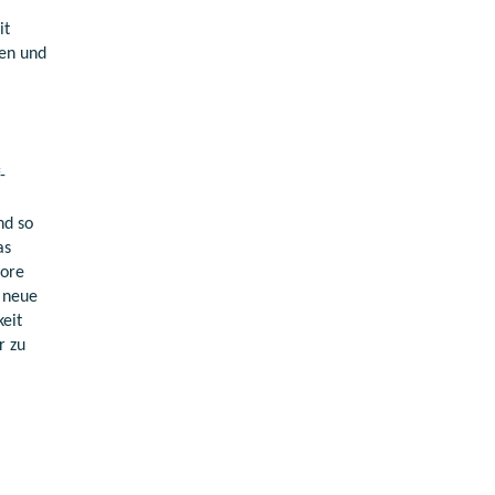
it
ten und
-
nd so
as
dore
m neue
keit
r zu