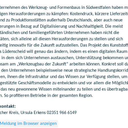
ternehmen des Werkzeug- und Formenbaus in Südwestfalen haben m
ltigen Herausforderungen zu kämpfen: Kostendruck, kürzere Lieferzei
end zu Produktionsstätten außerhalb Deutschlands, aber auch neue
erungen in Bezug auf Digitalisierung und Nachhaltigkeit. Die meist
ständischen und familiengeführten Unternehmen haben nicht die
äten, sich alleine all diesen Herausforderungen zu stellen und sich
eitig innovativ für die Zukunft aufzustellen. Das Projekt des Kunststoff
uts Lüdenscheid will genau das ändern, indem es einen digitalen Raum
t, in dem sich Unternehmen austauschen, Unterstützung bekommen u
sam am „Werkzeugbau der Zukunft“ arbeiten können. Konkret soll d
t den Unternehmen beispielsweise neue strategische Handlungskorri
gen, ihnen die Infrastruktur und das Wissen zur Verfügung stellen, u
l-gestützte Geschäftsmodelle zu entwickeln und vor allem die Möglich
 das neu gewonnene Wissen miteinander zu teilen und es übertragba
. So profitieren Betriebe in der gesamten Region.
kontakt:
cher Kreis, Ursula Erkens 02351 966 6149
 Meldung im Browser anzeigen