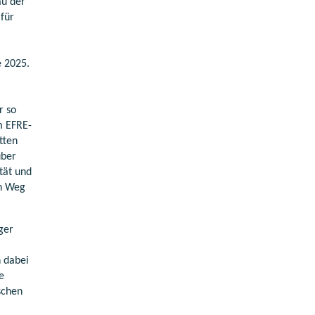
au der
für
e 2025.
r so
m EFRE-
tten
über
ität und
en Weg
ger
 dabei
e
schen