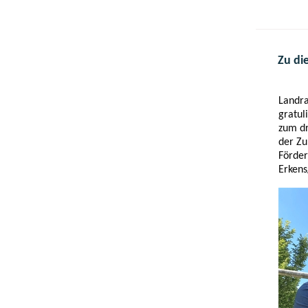
Zu di
Landra
gratul
zum dr
der Zu
Förder
Erkens