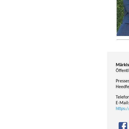
Märkis
Öffentl
Presses
Heedfe
Telefo
E-Mail
https: