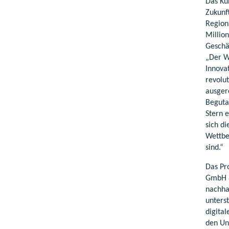
Das Ku
Zukunf
Region
Million
Geschä
„Der W
Innova
revolu
ausger
Beguta
Stern e
sich di
Wettbe
sind.“
Das Pr
GmbH &
nachha
unters
digital
den Un