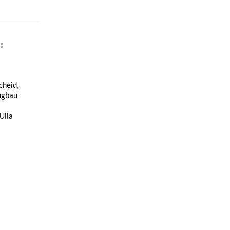
:
cheid,
ugbau
Ulla