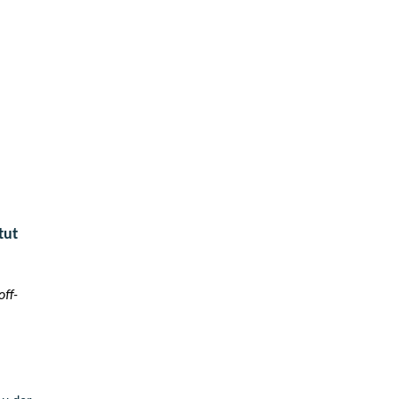
tut
off-