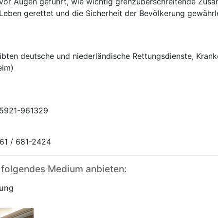
vor Augen geführt, wie wichtig grenzüberschreitende Zusa
en gerettet und die Sicherheit der Bevölkerung gewährleis
 übten deutsche und niederländische Rettungsdienste, Kr
eim)
05921-961329
 61 / 681-2424
 folgendes Medium anbieten:
lung