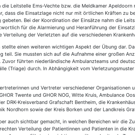
n die Leitstelle Ems-Vechte bzw. die Meldkamer Apeldoorn 
, dass die Einsatzlage nicht nur mit örtlichen Kräften zu b
gebeten. Bei der Koordination der Einsätze nahm die Leits
twortlich für die Alarmierung und Heranführung der Einsat
e Verteilung der Verletzten auf die verschiedenen Krankenh
n stellte einen weiteren wichtigen Aspekt der Übung dar. 
 teil. Sie mussten sich auf die Aufnahme einer großen Anz
. Zuvor führten niederländische Ambulanzteams und deutsc
fälle (Triage) durch. In Abhängigkeit vom Verletzungsmuste
treterinnen und Vertreter verschiedener Organisationen un
o, GHOR Twente und GHOR NOG, Witte Kruis, Ambulance Oo
 der DRK-Kreisverband Grafschaft Bentheim, die Krankenhäus
ik Nordhorn sowie der Kreis Borken und der Landkreis Gra
 aber auch sichtbar gemacht, in welchen Bereichen wir die 
echten Verteilung der Patientinnen und Patienten in die Kr