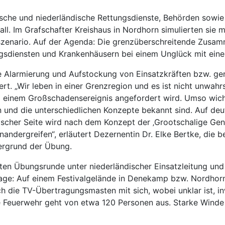
sche und niederländische Rettungsdienste, Behörden sowie
l. Im Grafschafter Kreishaus in Nordhorn simulierten sie
enszenario. Auf der Agenda: Die grenzüberschreitende Zusa
gsdiensten und Krankenhäusern bei einem Unglück mit einer
ie Alarmierung und Aufstockung von Einsatzkräften bzw. ge
rt. „Wir leben in einer Grenzregion und es ist nicht unwahrs
i einem Großschadensereignis angefordert wird. Umso wichti
und die unterschiedlichen Konzepte bekannt sind. Auf deu
discher Seite wird nach dem Konzept der ‚Grootschalige Gene
andergreifen“, erläutert Dezernentin Dr. Elke Bertke, die 
tergrund der Übung.
ersten Übungsrunde unter niederländischer Einsatzleitung un
lage: Auf einem Festivalgelände in Denekamp bzw. Nordhor
ch die TV-Übertragungsmasten mit sich, wobei unklar ist, inw
ie Feuerwehr geht von etwa 120 Personen aus. Starke Wind