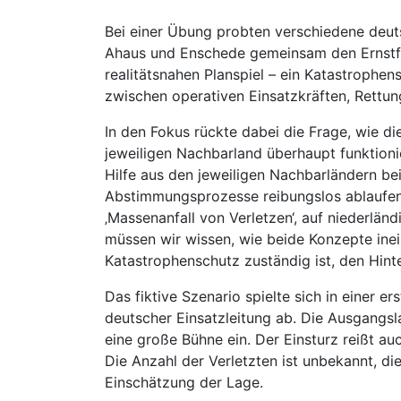
Bei einer Übung probten verschiedene deut
Ahaus und Enschede gemeinsam den Ernstfal
realitätsnahen Planspiel – ein Katastroph
zwischen operativen Einsatzkräften, Rettun
In den Fokus rückte dabei die Frage, wie d
jeweiligen Nachbarland überhaupt funktionie
Hilfe aus den jeweiligen Nachbarländern be
Abstimmungsprozesse reibungslos ablaufen 
‚Massenanfall von Verletzen‘, auf niederlän
müssen wir wissen, wie beide Konzepte inein
Katastrophenschutz zuständig ist, den Hin
Das fiktive Szenario spielte sich in einer 
deutscher Einsatzleitung ab. Die Ausgangs
eine große Bühne ein. Der Einsturz reißt au
Die Anzahl der Verletzten ist unbekannt, d
Einschätzung der Lage.