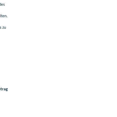
des
lten.
s zu
etrag