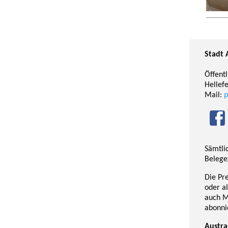
Stadt 
Öffentl
Hellef
Mail:
p
Sämtli
Belege
Die Pr
oder a
auch M
abonni
Austra