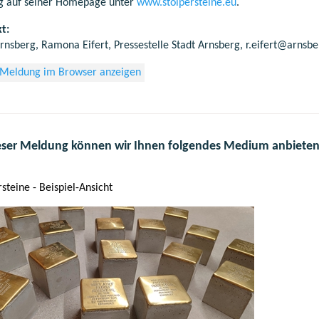
 auf seiner Homepage unter
www.stolpersteine.eu
.
t:
Arnsberg, Ramona Eifert, Pressestelle Stadt Arnsberg, r.eifert@arnsb
 Meldung im Browser anzeigen
eser Meldung können wir Ihnen folgendes Medium anbieten
rsteine - Beispiel-Ansicht