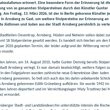
alsozialismus erinnert. Eine besondere Form der Erinnerung ist di
ung von so genannten Stolpersteinen durch den Künstler Gunter
. Am Freitag, 13. März 2026, ist der in Berlin geborene Künstler je
 in Arnsberg zu Gast, um weitere Stolpersteine zur Erinnerung an
te Jüdinnen und Juden aus der Stadt Arnsberg persönlich zu verle
 Stadtteilen Oeventrop, Arnsberg, Hüsten und Neheim sollen dabei zu
amt 18 Stolpersteine gesetzt werden. Es handelt sich hierbei um den 
uar 2026 geplanten Termin, der leider aufgrund der Witterung versc
 musste.
elen Jahren, am 14. August 2010, hatte Gunter Demnig bereits Stolper
Stadt Arnsberg verlegt. Es war damals beabsichtigt, weitere folgen zu
. In den Folgejahren wurden zahlreiche neue Erkenntnisse über Juden 
Arnsberg gewonnen. So ließ sich auch das bis dahin unbekannte Schick
n Arnsberg geborenen Edith Grüneberg aufklären. Sie wurde 1942 im 
eben Jahren deportiert und im Vernichtungslager Maly Trostinez bei 
us) ermordet.
nsberger Stadt- und Landständearchiv unterstützte intensiv die Rech