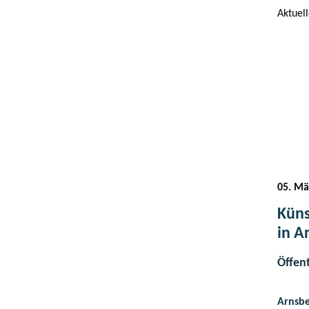
Aktuel
05. Mä
Küns
in A
Öffent
Arnsbe