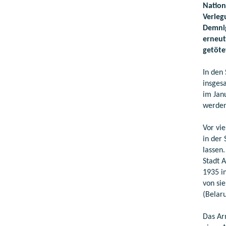
Nation
Verleg
Demnig
erneut
getöte
In den
insges
im Jan
werden
Vor vi
in der 
lassen
Stadt 
1935 i
von si
(Belar
Das Ar