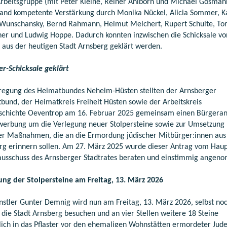
Arbeitsgruppe (mit Peter Kleine, Reiner Ahlborn und Michael Gosman
fand kompetente Verstärkung durch Monika Nückel, Alicia Sommer, K
Wunschansky, Bernd Rahmann, Helmut Melchert, Rupert Schulte, Tor
ner und Ludwig Hoppe. Dadurch konnten inzwischen die Schicksale vo
 aus der heutigen Stadt Arnsberg geklärt werden.
er-Schicksale geklärt
regung des Heimatbundes Neheim-Hüsten stellten der Arnsberger
bund, der Heimatkreis Freiheit Hüsten sowie der Arbeitskreis
schichte Oeventrop am 16. Februar 2025 gemeinsam einen Bürgeran
werbung um die Verlegung neuer Stolpersteine sowie zur Umsetzung
er Maßnahmen, die an die Ermordung jüdischer Mitbürger:innen aus
rg erinnern sollen. Am 27. März 2025 wurde dieser Antrag vom Haup
ausschuss des Arnsberger Stadtrates beraten und einstimmig angen
ung der Stolpersteine am Freitag, 13. März 2026
nstler Gunter Demnig wird nun am Freitag, 13. März 2026, selbst no
 die Stadt Arnsberg besuchen und an vier Stellen weitere 18 Steine
lich in das Pflaster vor den ehemaligen Wohnstätten ermordeter Jud