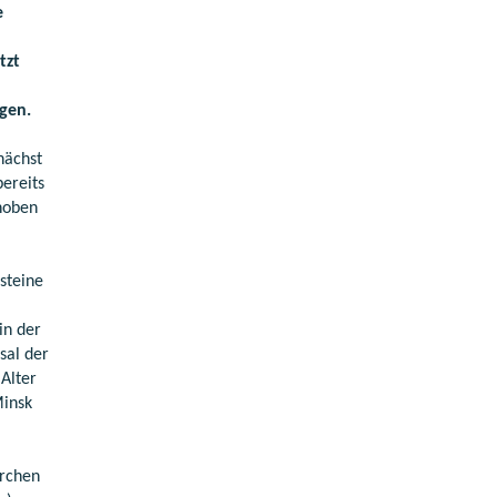
e
tzt
gen.
nächst
bereits
hoben
steine
in der
sal der
Alter
Minsk
erchen