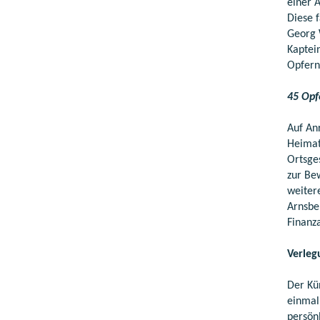
einer 
Diese 
Georg 
Kaptei
Opfern
45 Opf
Auf An
Heimat
Ortsge
zur Be
weiter
Arnsbe
Finanz
Verleg
Der Kü
einmal
persön