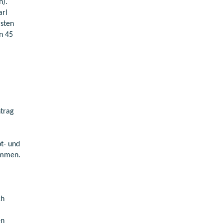
n).
arl
sten
n 45
trag
t- und
ommen.
ch
en