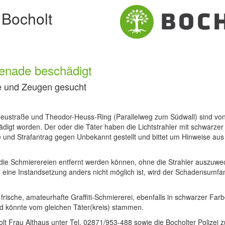
 Bocholt
menade beschädigt
e und Zeugen gesucht
Neustraße und Theodor-Heuss-Ring (Parallelweg zum Südwall) sind vo
digt worden. Der oder die Täter haben die Lichtstrahler mit schwarzer
e und Strafantrag gegen Unbekannt gestellt und bittet um Hinweise aus
die Schmierereien entfernt werden können, ohne die Strahler auszuwe
 eine Instandsetzung anders nicht möglich ist, wird der Schadensumfan
frische, amateurhafte Graffiti-Schmiererei, ebenfalls in schwarzer Farb
und könnte vom gleichen Täter(kreis) stammen.
lt Frau Althaus unter Tel. 02871/953-488 sowie die Bocholter Polizei z