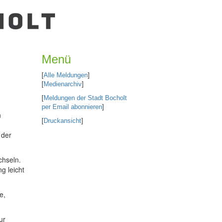
Menü
[
Alle Meldungen
]
[
Medienarchiv
]
[
Meldungen der Stadt Bocholt
per Email abonnieren
]
n
[
Druckansicht
]
 der
chseln.
g leicht
e,
ur