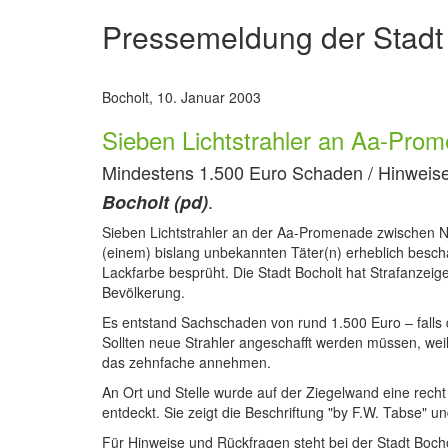
Pressemeldung der Stadt
Bocholt, 10. Januar 2003
Sieben Lichtstrahler an Aa-Pro
Mindestens 1.500 Euro Schaden / Hinweis
.
Bocholt (pd)
Sieben Lichtstrahler an der Aa-Promenade zwischen 
(einem) bislang unbekannten Täter(n) erheblich beschä
Lackfarbe besprüht. Die Stadt Bocholt hat Strafanzeig
Bevölkerung.
Es entstand Sachschaden von rund 1.500 Euro – falls 
Sollten neue Strahler angeschafft werden müssen, weil
das zehnfache annehmen.
An Ort und Stelle wurde auf der Ziegelwand eine recht 
entdeckt. Sie zeigt die Beschriftung "by F.W. Tabse" 
Für Hinweise und Rückfragen steht bei der Stadt Bocho