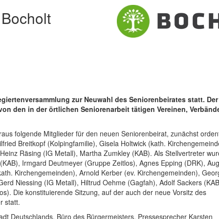
 Bocholt
giertenversammlung zur Neuwahl des Seniorenbeirates statt. Der
on den in der örtlichen Seniorenarbeit tätigen Vereinen, Verbän
aus folgende Mitglieder für den neuen Seniorenbeirat, zunächst ordent
fried Breitkopf (Kolpingfamilie), Gisela Holtwick (kath. Kirchengemeind
l-Heinz Räsing (IG Metall), Martha Zumkley (KAB). Als Stellvertreter wu
r (KAB), Irmgard Deutmeyer (Gruppe Zeitlos), Agnes Epping (DRK), Au
(kath. Kirchengemeinden), Arnold Kerber (ev. Kirchengemeinden), Geor
Gerd Niessing (IG Metall), Hiltrud Oehme (Gagfah), Adolf Sackers (KA
s). Die konstituierende Sitzung, auf der auch der neue Vorsitz des
 statt.
Stadt Deutschlands, Büro des Bürgermeisters, Pressesprecher Karsten