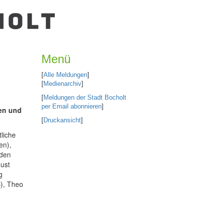
Menü
[
Alle Meldungen
]
[
Medienarchiv
]
[
Meldungen der Stadt Bocholt
per Email abonnieren
]
den und
[
Druckansicht
]
liche
en),
rden
gust
g
B), Theo