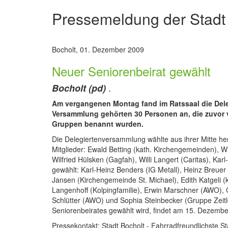
Pressemeldung der Stadt
Bocholt, 01. Dezember 2009
Neuer Seniorenbeirat gewählt
.
Bocholt (pd)
Am vergangenen Montag fand im Ratssaal die Dele
Versammlung gehörten 30 Personen an, die zuvor v
Gruppen benannt wurden.
Die Delegiertenversammlung wählte aus ihrer Mitte her
Mitglieder: Ewald Betting (kath. Kirchengemeinden), Wil
Wilfried Hülsken (Gagfah), Willi Langert (Caritas), Kar
gewählt: Karl-Heinz Benders (IG Metall), Heinz Breue
Jansen (Kirchengemeinde St. Michael), Edith Katgeli 
Langenhoff (Kolpingfamilie), Erwin Marschner (AWO), 
Schlütter (AWO) und Sophia Steinbecker (Gruppe Zeitlo
Seniorenbeirates gewählt wird, findet am 15. Dezember
Pressekontakt: Stadt Bocholt - Fahrradfreundlichste 