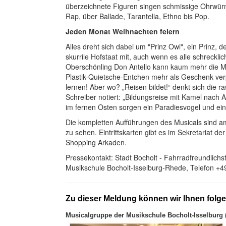
überzeichnete Figuren singen schmissige Ohrwürm
Rap, über Ballade, Tarantella, Ethno bis Pop.
Jeden Monat Weihnachten feiern
Alles dreht sich dabei um "Prinz Owi", ein Prinz,
skurrile Hofstaat mit, auch wenn es alle schreckli
Oberschönling Don Antello kann kaum mehr die M
Plastik-Quietsche-Entchen mehr als Geschenk verp
lernen! Aber wo? „Reisen bildet!“ denkt sich die 
Schreiber notiert: „Bildungsreise mit Kamel nach
im fernen Osten sorgen ein Paradiesvogel und ei
Die kompletten Aufführungen des Musicals sind am
zu sehen. Eintrittskarten gibt es im Sekretariat d
Shopping Arkaden.
Pressekontakt: Stadt Bocholt - Fahrradfreundlichs
Musikschule Bocholt-Isselburg-Rhede, Telefon +4
Zu dieser Meldung können wir Ihnen folg
Musicalgruppe der Musikschule Bocholt-Isselburg