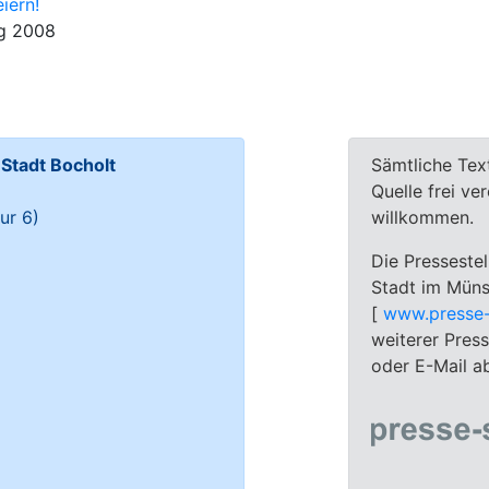
iern!
ag 2008
tadt Bocholt
Sämtliche Tex
Quelle frei ve
ur 6)
willkommen.
Die Pressestel
Stadt im Münst
[
www.presse-
weiterer Pres
oder E-Mail a