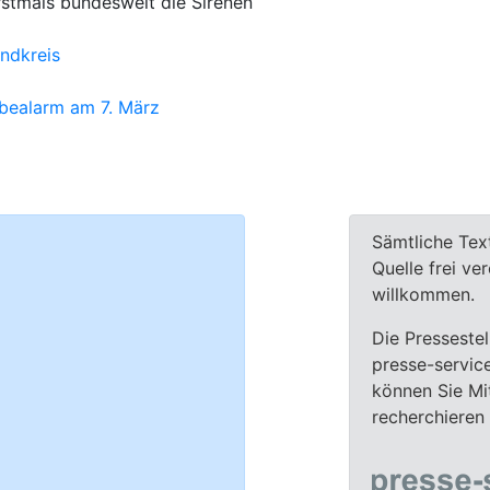
stmals bundesweit die Sirenen
ndkreis
obealarm am 7. März
Sämtliche Tex
Quelle frei ve
willkommen.
Die Pressestel
presse-servic
können Sie Mit
recherchieren