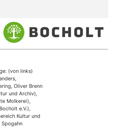
ge: (von links)
anders,
ring, Oliver Brenn
tur und Archiv),
te Molkerei),
ocholt e.V.),
reich Kultur und
l Spogahn