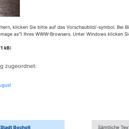
rn, klicken Sie bitte auf das Vorschaubild/-symbol. Bei Bi
e image as") Ihres WWW-Browsers. Unter Windows klicken Si
1 kB
)
ng zugeordnet:
ugust
tadt Bocholt
Sämtliche Tex