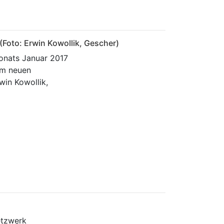
Foto: Erwin Kowollik, Gescher)
onats Januar 2017
am neuen
win Kowollik,
etzwerk