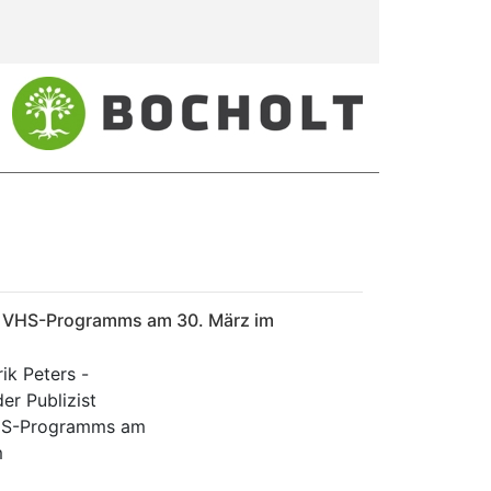
 des VHS-Programms am 30. März im
ik Peters -
der Publizist
VHS-Programms am
m