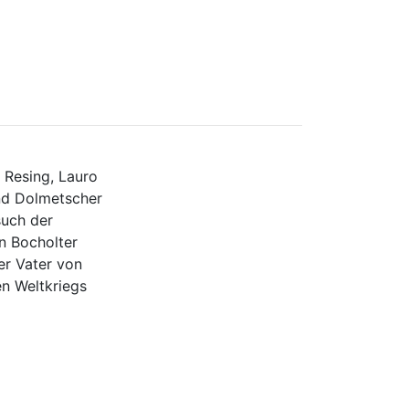
a Resing, Lauro
und Dolmetscher
uch der
n Bocholter
er Vater von
n Weltkriegs