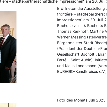
tière – städtepartnerschaftliche Impressionen“ am 20. Jul
Eröffneten die Ausstellung
frontière – städtepartnersc
Impressionen“ am 20. Juli 
Bocholt (v.l.n.r.): Bocholts
Thomas Kerkhoff, Martine Ve
Werner Messing (stellvertr
Bürgermeister Stadt Rhede),
(Präsident der Deutsch-Fra
Gesellschaft Bocholt), Elia
Ferté – Saint Aubin), Initia
und Klaus Landsmann (Vors
EUREGIO-Kunstkreises e.V.)
Foto des Monats Juli 2023