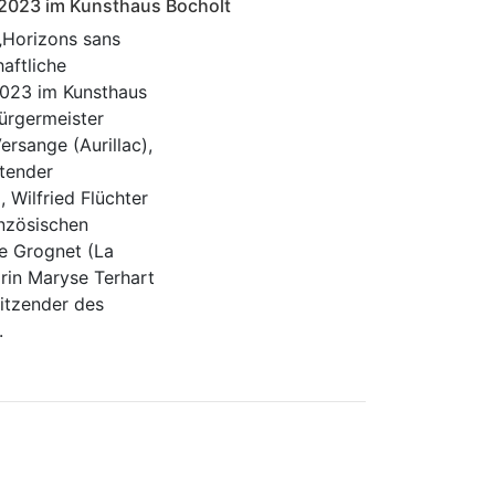
i 2023 im Kunsthaus Bocholt
 „Horizons sans
haftliche
2023 im Kunsthaus
 Bürgermeister
rsange (Aurillac),
etender
 Wilfried Flüchter
nzösischen
ne Grognet (La
torin Maryse Terhart
itzender des
.