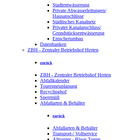
Stadtentwässerung
Private Abwasserleitungen/
Hausanschlüsse
Städtisches Kanalnetz
Privater Kanalanschluss/
Grundstücksentwässerung
Emscherumbau
Datenbanken
ZBH - Zentraler Betriebshof Herten
zurück
ZBH - Zentraler Betriebshof Herten
Abfallkalender
Tourenneuplanung
Recyclinghof
Sperrmüll
Abfallarten & Behälter
zurück
Abfallarten & Behälter
Transport-/ Vollservice
Altpapier - Blaue Tonne