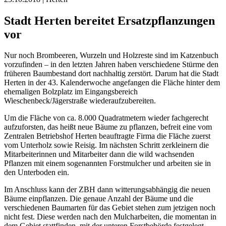
Stadt Herten bereitet Ersatzpflanzungen
vor
Nur noch Brombeeren, Wurzeln und Holzreste sind im Katzenbuch
vorzufinden – in den letzten Jahren haben verschiedene Stürme den
früheren Baumbestand dort nachhaltig zerstört. Darum hat die Stadt
Herten in der 43. Kalenderwoche angefangen die Fläche hinter dem
ehemaligen Bolzplatz im Eingangsbereich
Wieschenbeck/Jägerstraße wiederaufzubereiten.
Um die Fläche von ca. 8.000 Quadratmetern wieder fachgerecht
aufzuforsten, das heißt neue Bäume zu pflanzen, befreit eine vom
Zentralen Betriebshof Herten beauftragte Firma die Fläche zuerst
vom Unterholz sowie Reisig. Im nächsten Schritt zerkleinern die
Mitarbeiterinnen und Mitarbeiter dann die wild wachsenden
Pflanzen mit einem sogenannten Forstmulcher und arbeiten sie in
den Unterboden ein.
Im Anschluss kann der ZBH dann witterungsabhängig die neuen
Bäume einpflanzen. Die genaue Anzahl der Bäume und die
verschiedenen Baumarten für das Gebiet stehen zum jetzigen noch
nicht fest. Diese werden nach den Mulcharbeiten, die momentan in
dem Gebiet stattfinden, mit der unteren Forstbehörde festgelegt.