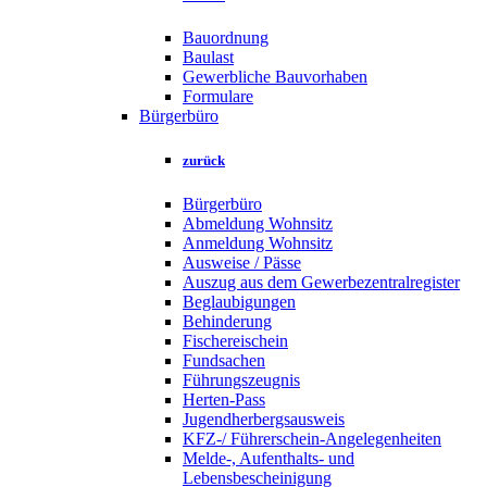
Bauordnung
Baulast
Gewerbliche Bauvorhaben
Formulare
Bürgerbüro
zurück
Bürgerbüro
Abmeldung Wohnsitz
Anmeldung Wohnsitz
Ausweise / Pässe
Auszug aus dem Gewerbezentralregister
Beglaubigungen
Behinderung
Fischereischein
Fundsachen
Führungszeugnis
Herten-Pass
Jugendherbergsausweis
KFZ-/ Führerschein-Angelegenheiten
Melde-, Aufenthalts- und
Lebensbescheinigung