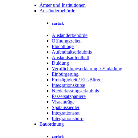
Ämter und Institutionen
Ausländerbehörde
zurück
Ausländerbehörde
Öffnungszeiten
Flüchtlinge
Aufenthaltserlaubnis
Auslandsaufenthalt
Duldung
Verpflichtungserklärung / Einladung
Einbürgerung
Freizügigkeit / EU-Bürger
Integrationskurse
Niederlassungserlaubnis
Passersatzpapiere
Visaanträge
Spätaussiedler
Integrationsrat
Integrationsbüro
Bauordnung
zurück