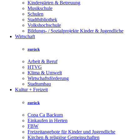
Kindergärten & Betreuung
Musikschule
Schulen
Stadtbibliothek
Volkshochschule
Bildungs- / Sozialprojekte Kinder & Jugendliche
Wirtschaft
zurück
Arbeit & Beruf
HTVG
Klima & Umwelt
Wirtschaftsförderung
Stadtumbau
Kultur + Freizeit
zurück
Copa Ca Backum
Einkaufen in Herten
FBW
Freizeitangebote für Kinder und Jugendliche
Kirchen & religiöse Gemeinschaften