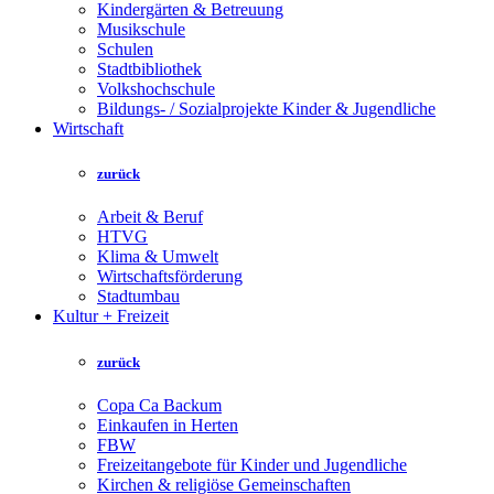
Kindergärten & Betreuung
Musikschule
Schulen
Stadtbibliothek
Volkshochschule
Bildungs- / Sozialprojekte Kinder & Jugendliche
Wirtschaft
zurück
Arbeit & Beruf
HTVG
Klima & Umwelt
Wirtschaftsförderung
Stadtumbau
Kultur + Freizeit
zurück
Copa Ca Backum
Einkaufen in Herten
FBW
Freizeitangebote für Kinder und Jugendliche
Kirchen & religiöse Gemeinschaften