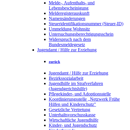
Melde-, Aufenthalts- und
Lebensbescheinigung
Melderegisterauskunft
Namensänderungen
Steueridentifikationsnummer (Steuer-ID)
Ummeldung Wohnsitz
Untersuchungsberechtigungsschein
Widerspruch nach dem
Bundesmeldegesetz
Jugendamt / Hilfe zur Erziehung
zurück
Jugendamt / Hilfe zur Erziehung
Bezirkssozialarbeit
Jugendhilfe im Strafverfahren
(Jugendgerichtshilfe)
Pflegekinder- und Adoptionsstelle
Koordinierungsstelle „Netzwerk Frühe
Hilfen und Kinderschutz"
Gesetzliche Vertretung
Unterhaltsvorschusskasse
Wirtschaftliche Jugendhilfe
Kinder- und Jugendschutz