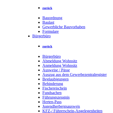
zurück
Bauordnung
Baulast
Gewerbliche Bauvorhaben
Formulare
Bürgerbüro
zurück
Bürgerbüro
Abmeldung Wohnsitz
Anmeldung Wohnsitz
Ausweise / Pässe
Auszug aus dem Gewerbezentralregister
Beglaubigungen
Behinderung
Fischereischein
Fundsachen
Führungszeugnis
Herten-Pass
Jugendherbergsausweis
KFZ-/ Führerschein-Angelegenheiten