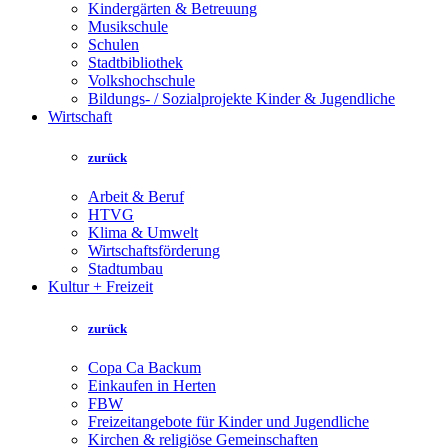
Kindergärten & Betreuung
Musikschule
Schulen
Stadtbibliothek
Volkshochschule
Bildungs- / Sozialprojekte Kinder & Jugendliche
Wirtschaft
zurück
Arbeit & Beruf
HTVG
Klima & Umwelt
Wirtschaftsförderung
Stadtumbau
Kultur + Freizeit
zurück
Copa Ca Backum
Einkaufen in Herten
FBW
Freizeitangebote für Kinder und Jugendliche
Kirchen & religiöse Gemeinschaften