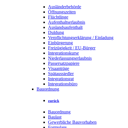
Ausländerbehörde
Öffnungszeiten
Flüchtlinge
Aufenthaltserlaubnis
Auslandsaufenthalt
Duldung
Verpflichtungserklärung / Einladung
Einbürgerung
Freizügigkeit / EU-Bürger
Integrationskurse
Niederlassungserlaubnis
Passersatzpapiere
Visaanträge
Spätaussiedler
Integrationsrat
Integrationsbüro
Bauordnung
zurück
Bauordnung
Baulast
Gewerbliche Bauvorhaben
Formulare