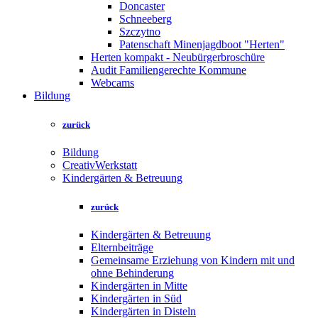
Doncaster
Schneeberg
Szczytno
Patenschaft Minenjagdboot "Herten"
Herten kompakt - Neubürgerbroschüre
Audit Familiengerechte Kommune
Webcams
Bildung
zurück
Bildung
CreativWerkstatt
Kindergärten & Betreuung
zurück
Kindergärten & Betreuung
Elternbeiträge
Gemeinsame Erziehung von Kindern mit und
ohne Behinderung
Kindergärten in Mitte
Kindergärten in Süd
Kindergärten in Disteln