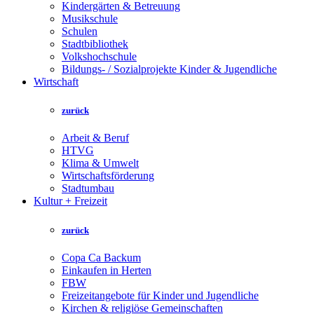
Kindergärten & Betreuung
Musikschule
Schulen
Stadtbibliothek
Volkshochschule
Bildungs- / Sozialprojekte Kinder & Jugendliche
Wirtschaft
zurück
Arbeit & Beruf
HTVG
Klima & Umwelt
Wirtschaftsförderung
Stadtumbau
Kultur + Freizeit
zurück
Copa Ca Backum
Einkaufen in Herten
FBW
Freizeitangebote für Kinder und Jugendliche
Kirchen & religiöse Gemeinschaften