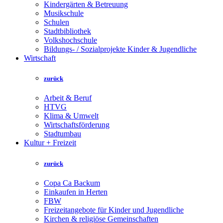
Kindergärten & Betreuung
Musikschule
Schulen
Stadtbibliothek
Volkshochschule
Bildungs- / Sozialprojekte Kinder & Jugendliche
Wirtschaft
zurück
Arbeit & Beruf
HTVG
Klima & Umwelt
Wirtschaftsförderung
Stadtumbau
Kultur + Freizeit
zurück
Copa Ca Backum
Einkaufen in Herten
FBW
Freizeitangebote für Kinder und Jugendliche
Kirchen & religiöse Gemeinschaften