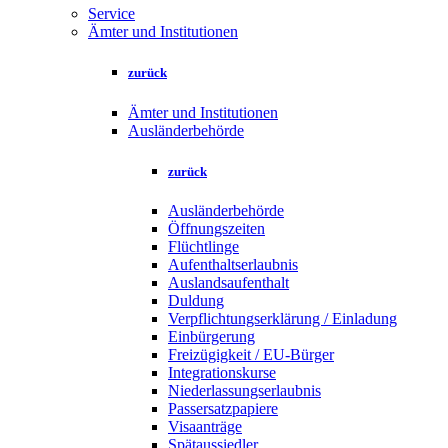
Service
Ämter und Institutionen
zurück
Ämter und Institutionen
Ausländerbehörde
zurück
Ausländerbehörde
Öffnungszeiten
Flüchtlinge
Aufenthaltserlaubnis
Auslandsaufenthalt
Duldung
Verpflichtungserklärung / Einladung
Einbürgerung
Freizügigkeit / EU-Bürger
Integrationskurse
Niederlassungserlaubnis
Passersatzpapiere
Visaanträge
Spätaussiedler