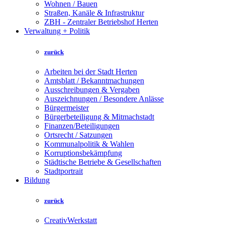
Wohnen / Bauen
Straßen, Kanäle & Infrastruktur
ZBH - Zentraler Betriebshof Herten
Verwaltung + Politik
zurück
Arbeiten bei der Stadt Herten
Amtsblatt / Bekanntmachungen
Ausschreibungen & Vergaben
Auszeichnungen / Besondere Anlässe
Bürgermeister
Bürgerbeteiligung & Mitmachstadt
Finanzen/Beteiligungen
Ortsrecht / Satzungen
Kommunalpolitik & Wahlen
Korruptionsbekämpfung
Städtische Betriebe & Gesellschaften
Stadtportrait
Bildung
zurück
CreativWerkstatt