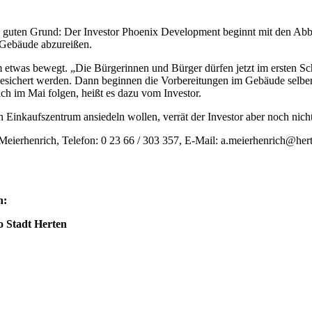
n guten Grund: Der Investor Phoenix Development beginnt mit den Abbr
 Gebäude abzureißen.
 etwas bewegt. „Die Bürgerinnen und Bürger dürfen jetzt im ersten Sch
 gesichert werden. Dann beginnen die Vorbereitungen im Gebäude selber.
ich im Mai folgen, heißt es dazu vom Investor.
Einkaufszentrum ansiedeln wollen, verrät der Investor aber noch nicht.
a Meierhenrich, Telefon: 0 23 66 / 303 357, E-Mail: a.meierhenrich@her
n:
 Stadt Herten