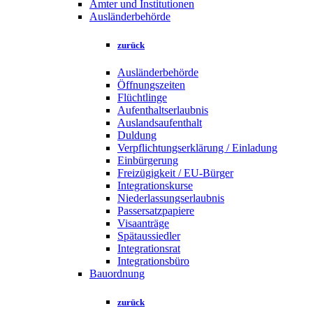
Ämter und Institutionen
Ausländerbehörde
zurück
Ausländerbehörde
Öffnungszeiten
Flüchtlinge
Aufenthaltserlaubnis
Auslandsaufenthalt
Duldung
Verpflichtungserklärung / Einladung
Einbürgerung
Freizügigkeit / EU-Bürger
Integrationskurse
Niederlassungserlaubnis
Passersatzpapiere
Visaanträge
Spätaussiedler
Integrationsrat
Integrationsbüro
Bauordnung
zurück