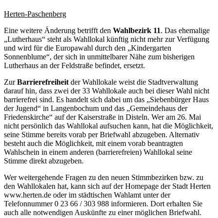
Herten-Paschenberg
Eine weitere Änderung betrifft den
Wahlbezirk 11
. Das ehemalige
„Lutherhaus“ steht als Wahllokal künftig nicht mehr zur Verfügung
und wird für die Europawahl durch den „Kindergarten
Sonnenblume“, der sich in unmittelbarer Nähe zum bisherigen
Lutherhaus an der Feldstraße befindet, ersetzt.
Zur
Barrierefreiheit
der Wahllokale weist die Stadtverwaltung
darauf hin, dass zwei der 33 Wahllokale auch bei dieser Wahl nicht
barrierefrei sind. Es handelt sich dabei um das „Siebenbürger Haus
der Jugend“ in Langenbochum und das „Gemeindehaus der
Friedenskirche“ auf der Kaiserstraße in Disteln. Wer am 26. Mai
nicht persönlich das Wahllokal aufsuchen kann, hat die Möglichkeit,
seine Stimme bereits vorab per Briefwahl abzugeben. Alternativ
besteht auch die Möglichkeit, mit einem vorab beantragten
Wahlschein in einem anderen (barrierefreien) Wahllokal seine
Stimme direkt abzugeben.
Wer weitergehende Fragen zu den neuen Stimmbezirken bzw. zu
den Wahllokalen hat, kann sich auf der Homepage der Stadt Herten
www.herten.de oder im städtischen Wahlamt unter der
Telefonnummer 0 23 66 / 303 988 informieren. Dort erhalten Sie
auch alle notwendigen Auskünfte zu einer möglichen Briefwahl.