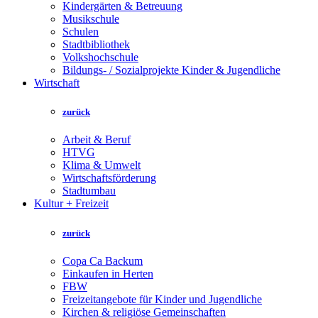
Kindergärten & Betreuung
Musikschule
Schulen
Stadtbibliothek
Volkshochschule
Bildungs- / Sozialprojekte Kinder & Jugendliche
Wirtschaft
zurück
Arbeit & Beruf
HTVG
Klima & Umwelt
Wirtschaftsförderung
Stadtumbau
Kultur + Freizeit
zurück
Copa Ca Backum
Einkaufen in Herten
FBW
Freizeitangebote für Kinder und Jugendliche
Kirchen & religiöse Gemeinschaften