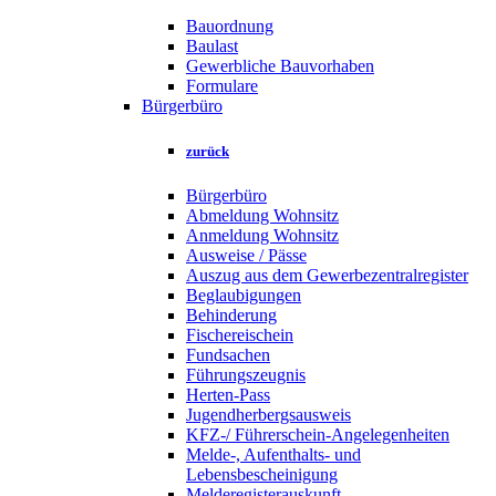
Bauordnung
Baulast
Gewerbliche Bauvorhaben
Formulare
Bürgerbüro
zurück
Bürgerbüro
Abmeldung Wohnsitz
Anmeldung Wohnsitz
Ausweise / Pässe
Auszug aus dem Gewerbezentralregister
Beglaubigungen
Behinderung
Fischereischein
Fundsachen
Führungszeugnis
Herten-Pass
Jugendherbergsausweis
KFZ-/ Führerschein-Angelegenheiten
Melde-, Aufenthalts- und
Lebensbescheinigung
Melderegisterauskunft