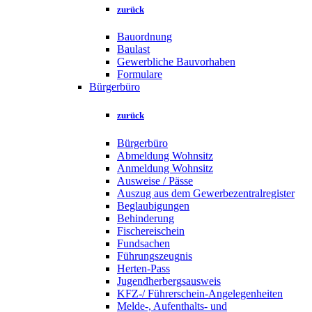
zurück
Bauordnung
Baulast
Gewerbliche Bauvorhaben
Formulare
Bürgerbüro
zurück
Bürgerbüro
Abmeldung Wohnsitz
Anmeldung Wohnsitz
Ausweise / Pässe
Auszug aus dem Gewerbezentralregister
Beglaubigungen
Behinderung
Fischereischein
Fundsachen
Führungszeugnis
Herten-Pass
Jugendherbergsausweis
KFZ-/ Führerschein-Angelegenheiten
Melde-, Aufenthalts- und