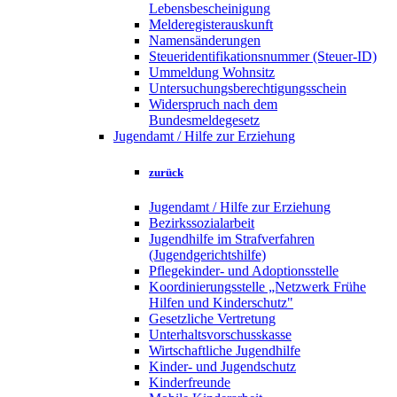
Lebensbescheinigung
Melderegisterauskunft
Namensänderungen
Steueridentifikationsnummer (Steuer-ID)
Ummeldung Wohnsitz
Untersuchungsberechtigungsschein
Widerspruch nach dem
Bundesmeldegesetz
Jugendamt / Hilfe zur Erziehung
zurück
Jugendamt / Hilfe zur Erziehung
Bezirkssozialarbeit
Jugendhilfe im Strafverfahren
(Jugendgerichtshilfe)
Pflegekinder- und Adoptionsstelle
Koordinierungsstelle „Netzwerk Frühe
Hilfen und Kinderschutz"
Gesetzliche Vertretung
Unterhaltsvorschusskasse
Wirtschaftliche Jugendhilfe
Kinder- und Jugendschutz
Kinderfreunde