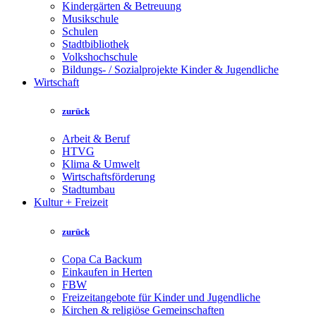
Kindergärten & Betreuung
Musikschule
Schulen
Stadtbibliothek
Volkshochschule
Bildungs- / Sozialprojekte Kinder & Jugendliche
Wirtschaft
zurück
Arbeit & Beruf
HTVG
Klima & Umwelt
Wirtschaftsförderung
Stadtumbau
Kultur + Freizeit
zurück
Copa Ca Backum
Einkaufen in Herten
FBW
Freizeitangebote für Kinder und Jugendliche
Kirchen & religiöse Gemeinschaften