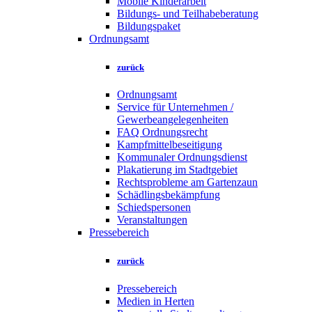
Mobile Kinderarbeit
Bildungs- und Teilhabeberatung
Bildungspaket
Ordnungsamt
zurück
Ordnungsamt
Service für Unternehmen /
Gewerbeangelegenheiten
FAQ Ordnungsrecht
Kampfmittelbeseitigung
Kommunaler Ordnungsdienst
Plakatierung im Stadtgebiet
Rechtsprobleme am Gartenzaun
Schädlingsbekämpfung
Schiedspersonen
Veranstaltungen
Pressebereich
zurück
Pressebereich
Medien in Herten