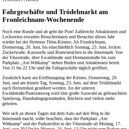
Fahrgeschäfte und Trödelmarkt am
Fronleichnam-Wochenende
Noch eine Runde und ab geht die Post! Zahlreiche Attraktionen und
Leckereien erwarten Besucherinnen und Besucher dieses Jahr
wieder bei der Hertener Tiöns-Kirmes. Ab Fronleichnam,
Donnerstag, 20. Juni, bis einschließlich Sonntag, 23. Juni, locken
Zuckerwatte, Karussells und Bratwürstchen in die Innenstadt. Von
der Vitusstraße, über Ewaldstraße und Hermannstraße bis zum
Parkplatz „Am Wittkamp“ stehen Buden und Attraktionen bereit.
Von 11 bis 22 Uhr sind die Fahrgeschäfte täglich geöffnet.
Zusätzlich kann am Eröffnungstag der Kirmes, Donnerstag, 20.
Juni, und am letzten Tag, Sonntag, 23. Juni, auf dem Trödelmarkt
nach Herzenslust gestöbert werden. An der unteren
Ewaldstraße/Pastoratsweg wird eine große Auswahl an gebrauchtem
Spielzeug, Haushaltsgegenständen, Büchern und vielem mehr
geboten.
Wer sich an diesen Tagen mit dem Auto auf den Weg in die
Innenstadt macht, sollte beachten, dass der Parkplatz „Am
Wittkamp“ und der Parkstreifen in der Vitusstraße ab Montag, 17.
Juni, von 20 Uhr bis Montag, 24. Juni, 12 Uhr nicht zum Parken zur