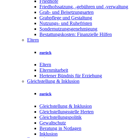
Friedhöfe
Friedhofssatzung, -gebühren und -verwaltung
Grab- und Beisetzungsarten
Grabpflege und Gestaltung
Nutzungs- und Ruhefristen
Sondernutzungsgenehmigung
Bestattungskosten: Finanzielle Hilfen
Eltern
zurück
Eltern
Elternmitarbeit
Hertener Bündnis für Erziehung
Gleichstellung & Inklusion
zurück
Gleichstellung & Inklusion
Gleichstellungsstelle Herten
Gleichstellungspolitik
Gewaltschutz
Beratung in Notlagen
Inklusion