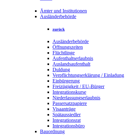
Ämter und Institutionen
Ausländerbehörde
zurück
Ausländerbehörde
Öffnungszeiten
Flüchtlinge
Aufenthaltserlaubnis
Auslandsaufenthalt
Duldung
Verpflichtungserklärung / Einladung
Einbürgerung
Freizügigkeit / EU-Bürger
Integrationskurse
Niederlassungserlaubnis
Passersatzpapiere
Visaanträge
Spätaussiedler
Integrationsrat
Integrationsbüro
Bauordnung