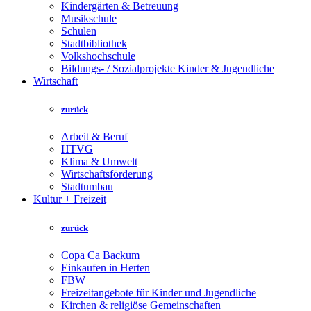
Kindergärten & Betreuung
Musikschule
Schulen
Stadtbibliothek
Volkshochschule
Bildungs- / Sozialprojekte Kinder & Jugendliche
Wirtschaft
zurück
Arbeit & Beruf
HTVG
Klima & Umwelt
Wirtschaftsförderung
Stadtumbau
Kultur + Freizeit
zurück
Copa Ca Backum
Einkaufen in Herten
FBW
Freizeitangebote für Kinder und Jugendliche
Kirchen & religiöse Gemeinschaften