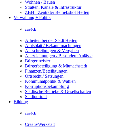
Wohnen / Bauen
Straßen, Kanäle & Infrastruktur
ZBH - Zentraler Betriebshof Herten
Verwaltung + Politik
zurück
Arbeiten bei der Stadt Herten
Amtsblatt / Bekanntmachungen
Ausschreibungen & Vergaben
Auszeichnungen / Besondere Anlässe
Bürgermeister
Bürgerbeteiligung & Mitmachstadt
Finanzen/Beteiligungen
Ortsrecht / Satzungen
Kommunalpolitik & Wahlen
Korruptionsbekämpfung
Städtische Betriebe & Gesellschaften
Stadtportrait
Bildung
zurück
CreativWerkstatt