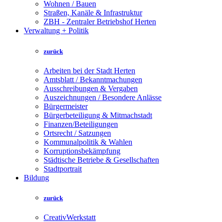
Wohnen / Bauen
Straßen, Kanäle & Infrastruktur
ZBH - Zentraler Betriebshof Herten
Verwaltung + Politik
zurück
Arbeiten bei der Stadt Herten
Amtsblatt / Bekanntmachungen
Ausschreibungen & Vergaben
Auszeichnungen / Besondere Anlässe
Bürgermeister
Bürgerbeteiligung & Mitmachstadt
Finanzen/Beteiligungen
Ortsrecht / Satzungen
Kommunalpolitik & Wahlen
Korruptionsbekämpfung
Städtische Betriebe & Gesellschaften
Stadtportrait
Bildung
zurück
CreativWerkstatt