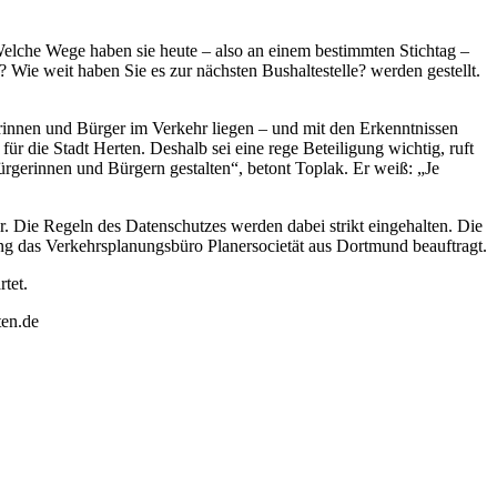
Welche Wege haben sie heute – also an einem bestimmten Stichtag –
ie weit haben Sie es zur nächsten Bushaltestelle? werden gestellt.
gerinnen und Bürger im Verkehr liegen – und mit den Erkenntnissen
r die Stadt Herten. Deshalb sei eine rege Beteiligung wichtig, ruft
rgerinnen und Bürgern gestalten“, betont Toplak. Er weiß: „Je
. Die Regeln des Datenschutzes werden dabei strikt eingehalten. Die
g das Verkehrsplanungsbüro Planersocietät aus Dortmund beauftragt.
tet.
ten.de