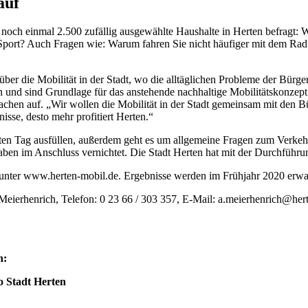
auf
noch einmal 2.500 zufällig ausgewählte Haushalte in Herten befragt: 
port? Auch Fragen wie: Warum fahren Sie nicht häufiger mit dem Rad? W
 über die Mobilität in der Stadt, wo die alltäglichen Probleme der Bür
und sind Grundlage für das anstehende nachhaltige Mobilitätskonzept fü
hen auf. „Wir wollen die Mobilität in der Stadt gemeinsam mit den Bü
isse, desto mehr profitiert Herten.“
mten Tag ausfüllen, außerdem geht es um allgemeine Fragen zum Verkehr
n im Anschluss vernichtet. Die Stadt Herten hat mit der Durchführun
t unter www.herten-mobil.de. Ergebnisse werden im Frühjahr 2020 erwar
a Meierhenrich, Telefon: 0 23 66 / 303 357, E-Mail: a.meierhenrich@her
n:
 Stadt Herten