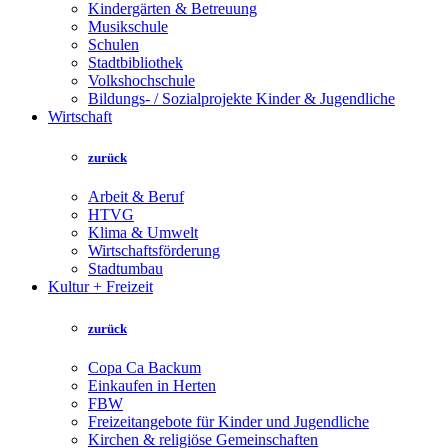
Kindergärten & Betreuung
Musikschule
Schulen
Stadtbibliothek
Volkshochschule
Bildungs- / Sozialprojekte Kinder & Jugendliche
Wirtschaft
zurück
Arbeit & Beruf
HTVG
Klima & Umwelt
Wirtschaftsförderung
Stadtumbau
Kultur + Freizeit
zurück
Copa Ca Backum
Einkaufen in Herten
FBW
Freizeitangebote für Kinder und Jugendliche
Kirchen & religiöse Gemeinschaften