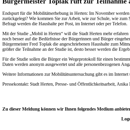
Bürgermeister Toplak ruft zur Teilnahme 
Endspurt für die Mobilitätserhebung in Herten: Im November werden 
zurückgelegt? Wie kommen Sie zur Arbeit, wie zur Schule, wie zum S
Befragt werden die Haushalte per Post, im Internet oder per Telefon.
Mit der Studie „Mobil in Herten“ will die Stadt Herten mehr erfahren
noch besser auf die Bedürfnisse der Bürgerinnen und Bürger eingehen 
Bürgermeister Fred Toplak die angeschriebenen Haushalte zum Mitmac
größer die Teilnahme an der Studie ist, desto besser werden die Ergebn
Für die Studie sollen die Bürger ein Wegeprotokoll für einen bestim
Daten werden anonym ausgewertet und alle personenbezogenen Angabe
Weitere Informationen zur Mobilitätsuntersuchung gibt es im Interne
Pressekontakt: Stadt Herten, Presse- und Öffentlichkeitsarbeit, Anik
Zu dieser Meldung können wir Ihnen folgendes Medium anbiete
Logo