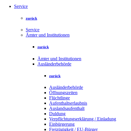
Service
zurück
Service
Ämter und Institutionen
zurück
Ämter und Institutionen
Ausländerbehörde
zurück
Ausländerbehörde
Öffnungszeiten
Flüchtlinge
Aufenthaltserlaubnis
Auslandsaufenthalt
Duldung
Verpflichtungserklärung / Einladung
Einbürgerung
Freizügigkeit / EU-Bürger