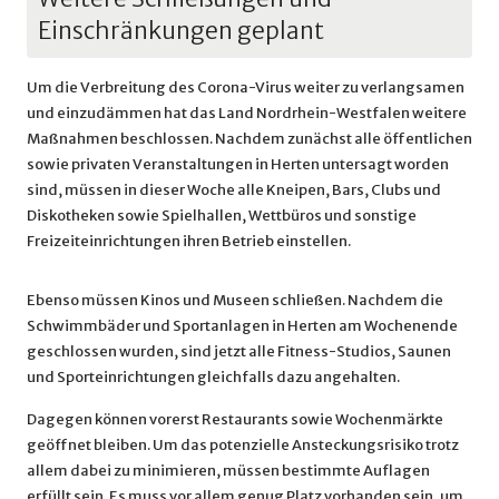
Einschränkungen geplant
Um die Verbreitung des Corona-Virus weiter zu verlangsamen
und einzudämmen hat das Land Nordrhein-Westfalen weitere
Maßnahmen beschlossen. Nachdem zunächst alle öffentlichen
sowie privaten Veranstaltungen in Herten untersagt worden
sind, müssen in dieser Woche alle Kneipen, Bars, Clubs und
Diskotheken sowie Spielhallen, Wettbüros und sonstige
Freizeiteinrichtungen ihren Betrieb einstellen.
Ebenso müssen Kinos und Museen schließen. Nachdem die
Schwimmbäder und Sportanlagen in Herten am Wochenende
geschlossen wurden, sind jetzt alle Fitness-Studios, Saunen
und Sporteinrichtungen gleichfalls dazu angehalten.
Dagegen können vorerst Restaurants sowie Wochenmärkte
geöffnet bleiben. Um das potenzielle Ansteckungsrisiko trotz
allem dabei zu minimieren, müssen bestimmte Auflagen
erfüllt sein. Es muss vor allem genug Platz vorhanden sein, um