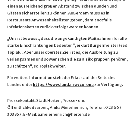
einen ausreichend großen Abstand zwischen Kunden und
Gästen sicherstellen zu können. Außerdem muss es in
Restaurants Anwesenheitslisten geben, damit notfalls
Infektionsketten zurückverfolgt werden können.
„Uns ist bewusst, dass die angekündigten Maßnahmen für alle
starke Einschränkungen bedeuten“, erklärt Bürgermeister Fred
Toplak. „Aber unser oberstes Ziel ist es, die Ausbreitung zu
verlangsamen und so Menschen die zu Risikogruppen gehören,
zu schützen“, so Toplak weiter.
Für weitere Information steht der Erlass auf der Seite des
Landes unter
https://www.land.nrw/corona
zur Verfügung.
Pressekontakt: Stadt Herten, Presse- und
Öffentlichkeitsarbeit, Anika Meierhenrich, Telefon: 0 23 66 /
303 357, E-Mail: a.meierhenrich@herten.de