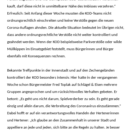
kauft, darf diese nicht in unmittelbarer Nähe des Imbisses verzehren.“
Erfreulich: Seit Anfang dieser Woche mussten die KOD-Teams nicht
ordnungsrechtlich einschreiten und keine Verstöße gegen die neuen
Corona-Auflagen ahnden. Die aktuelle Situation bedeutet im Übrigen nicht,
dass andere ordnungsrechtliche Verstöße nicht weiter kontrolliert und
geahndet werden. Wenn der KOD beispielsweise Parkverstöße oder wilde
Müllkippen im Einsatzgebiet feststellt, muss Bürgerinnen und Bürger
ebenfalls mit Konsequenzen rechnen.
Bekannte Treffpunkte in der Innenstadt und auf den Zechengeländen
kontrolliert der KOD besonders intensiv. Hier hatte in der vergangenen
Woche schon Bürgermeister Fred Toplak auf Schlägel & Eisen mehrere
Gruppen angesprochen und um rücksichtsvolles Verhalten gebeten. Er
betont: „Es geht uns nicht darum, Spielverderber zu sein. Es geht gerade
einzig und allein darum, die Verbreitung des Coronavirus einzudämmen.“
Dabei hofft er auf ein verantwortungsvolles Handeln der Hertenerinnen
und Hertener: „Ich glaube an den Zusammenhalt in unserer Stadt und
appelliere an jede und jeden, sich bitte an die Regeln zu halten. Je besser