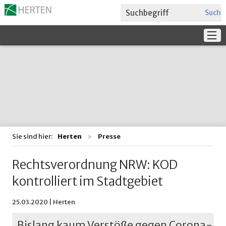
Suche
Service
Verwaltung + Politik
Bildung
Sie sind hier:
Herten
Presse
Rechtsverordnung NRW: KOD
kontrolliert im Stadtgebiet
25.03.2020 | Herten
Bislang kaum Verstöße gegen Corona-