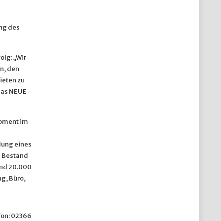
ng des
lg: „Wir
n, den
ieten zu
 das NEUE
opment im
lung eines
n Bestand
und 20.000
g, Büro,
efon: 02366