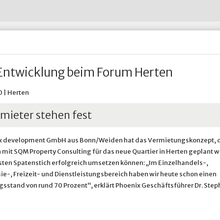
Wohnen im Alter
Abfall-ABC
Untersuchungsberechtigung
Restabfall - Graue Tonne
Hertener Stadt
Wohnsitz an-, ab- oder ummelden
Straßenreinigung
Widerspruch nach dem Bund
Verpackungen - Gelbe Tonne
HTVG
ädtische Betriebe & Gesellschaften
Ve
Wohnungsnotfälle
Umweltbrummi
Prosoz Herten
Winterdienst in Herten
& Infrastruktur
adtportrait
Ve
Putztag Herten
Putztag Herten
Tauschbörse und Verschenkmarkt
Rückblick 2017
Stadtgrün
Stadtgrün
 Betriebshof Herten
Standort Service Plus
Grünflächenpflege
Spielplatzpflege
Entwicklung beim Forum Herten
Sportplatzpflege
Waldpflege
Baumschutzsatzung
 | Herten
Straßenbäume
Sondernutzung von Grünfläc
mieter stehen fest
ix development GmbH aus Bonn/Weiden hat das Vermietungskonzept, 
it SQM Property Consulting für das neue Quartier in Herten geplant w
sten Spatenstich erfolgreich umsetzen können: „Im Einzelhandels-,
e-, Freizeit- und Dienstleistungsbereich haben wir heute schon einen
sstand von rund 70 Prozent“, erklärt Phoenix Geschäftsführer Dr. Step