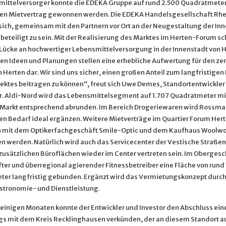
mittelversorger konnte die EDEKA Gruppe auf rund 2.500 Quadratmete
gen Mietvertrag gewonnen werden. Die EDEKA Handelsgesellschaft Rh
sich, gemeinsam mit den Partnern vor Ort an der Neugestaltung der In
beteiligt zu sein. Mit der Realisierung des Marktes im Herten-Forum sc
Lücke an hochwertiger Lebensmittelversorgung in der Innenstadt von H
en Ideen und Planungen stellen eine erhebliche Aufwertung für den ze
 Herten dar. Wir sind uns sicher, einen großen Anteil zum langfristigen
jektes beitragen zu können“, freut sich Uwe Demes, Standortentwickle
. Aldi-Nord wird das Lebensmittelsegment auf 1.707 Quadratmeter mi
arkt entsprechend abrunden. Im Bereich Drogeriewaren wird Rossma
en Bedarf ideal ergänzen. Weitere Mietverträge im Quartier Forum Her
h mit dem Optikerfachgeschäft Smile-Optic und dem Kaufhaus Woolwo
n werden. Natürlich wird auch das Servicecenter der Vestische Straß
usätzlichen Büroflächen wieder im Center vertreten sein. Im Obergesc
ter und überregional agierender Fitnessbetreiber eine Fläche von rund 
er langfristig gebunden. Ergänzt wird das Vermietungskonzept durch
stronomie- und Dienstleistung.
r einigen Monaten konnte der Entwickler und Investor den Abschluss ein
gs mit dem Kreis Recklinghausen verkünden, der an diesem Standort a