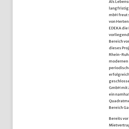
Als Lebens
langfristi
mbH freut 
von Herten 
EDEKA die 
vorliegend
Bereich von
dieses Pro
Rhein-Ruhr
modernen M
periodisch
erfolgreic
geschlosse
GmbH mit z
ein namhaf
Quadratmet
Bereich Ga
Bereits vo
Mietvertra