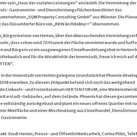
er sein „Haus der sozialen Leistungen“ ansiedelt. Die Vermietung der
els- Gastronomie- und Dienstleistungsflächen koordiniert das
nternehmen „SQM Property Consulting GmbH“ aus Münster. Die Planu
t das Düsseldorfer Büro von „RKW Architektur+“ übernommen.
k, Bürgermeister von Herten, über den überraschenden Vermietungserfo
 sehr, dass schon rund 70 Prozent der Fläche vermietet wurde und hoffe
n und Bürgern so ein ausgewogenes Einzelhandelsangebot in Herten b
dtebaulich und für die Attraktivität der Innenstadt, freue ich mich auf
RTEN“.
l in der Innenstadt von Herten gelegene Grundstück hat Phoenix devel
018 erworben. Zu diesem Zeitpunkt befand sich noch das weitgehend
de Einkaufs- und Freizeitzentrum HERTEN FORUM, eine Weiterentwick
 Karstadt-Gebäudes, auf dem Gelände. Phoenix hat diesen gesamte
le vollständig zurückgebaut und plant ein neues offenes Quartier mit r
er Mietfläche und einer Mischnutzung aus Einzelhandel, Dienstleistun
 Gastronomie.
kt: Stadt Herten, Presse- und Öffentlichkeitsarbeit, Corina Plötz, Tel