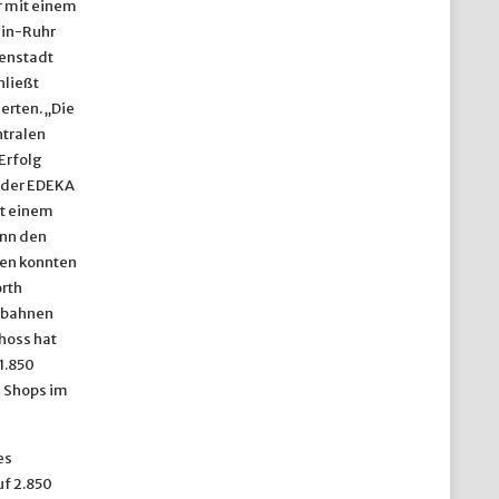
r mit einem
ein-Ruhr
nenstadt
hließt
erten. „Die
ntralen
 Erfolg
r der EDEKA
t einem
nn den
ten konnten
rth
enbahnen
hoss hat
1.850
 Shops im
es
uf 2.850