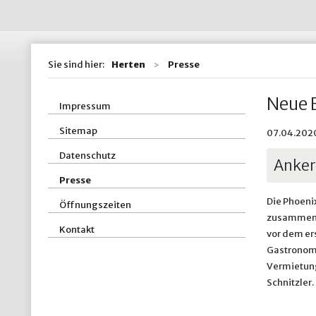
Wohnen / Bauen
St
Straßen, Kanäle 
St
Sie sind hier:
Herten
Presse
ZBH - Zentraler
Neue 
Impressum
Sitemap
07.04.2020
Datenschutz
Anker
Presse
Die Phoen
Öffnungszeiten
zusammen m
Kontakt
vor dem er
Gastronomi
Vermietung
Schnitzler.