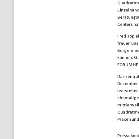
Quadratmet
Einzelhand
Beratungsu
Centers ha
Fred Topla
freuen uns
Bürgerinne
können. Stä
FORUM HE
Das zentra
Dezember 2
leerstehen
ehemaligen
mittlerwei
Quadratmet
Praxen und
Pressekonta