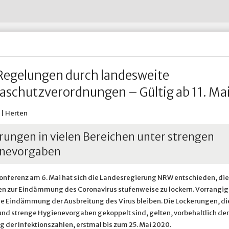
Wohnen im Alter
Abfall-ABC
Untersuchungsberechtigung
Restabfall - Graue Tonne
Hertener Stadt
Wohnsitz an-, ab- oder ummelden
Straßenreinigung
Widerspruch nach dem Bund
Verpackungen - Gelbe Tonne
HTVG
ädtische Betriebe & Gesellschaften
Ve
Wohnungsnotfälle
Umweltbrummi
Prosoz Herten
Winterdienst in Herten
& Infrastruktur
adtportrait
Ve
Putztag Herten
Putztag Herten
Tauschbörse und Verschenkmarkt
Rückblick 2017
Stadtgrün
Stadtgrün
 Betriebshof Herten
Standort Service Plus
Grünflächenpflege
Spielplatzpflege
Regelungen durch landesweite
Sportplatzpflege
Waldpflege
schutzverordnungen ­– Gültig ab 11. Ma
Baumschutzsatzung
Straßenbäume
Sondernutzung von Grünfläc
 | Herten
rungen in vielen Bereichen unter strengen
nevorgaben
onferenz am 6. Mai hat sich die Landesregierung NRW entschieden, die
zur Eindämmung des Coronavirus stufenweise zu lockern. Vorrangiges
e Eindämmung der Ausbreitung des Virus bleiben. Die Lockerungen, di
nd strenge Hygienevorgaben gekoppelt sind, gelten, vorbehaltlich der
g der Infektionszahlen, erstmal bis zum 25. Mai 2020.