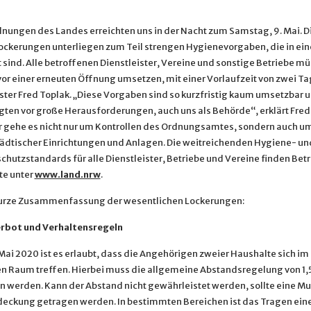
dnungen des Landes erreichten uns in der Nacht zum Samstag, 9. Mai. D
Lockerungen unterliegen zum Teil strengen Hygienevorgaben, die in ein
 sind. Alle betroffenen Dienstleister, Vereine und sonstige Betriebe m
or einer erneuten Öffnung umsetzen, mit einer Vorlaufzeit von zwei Ta
ter Fred Toplak. „Diese Vorgaben sind so kurzfristig kaum umsetzbar u
igten vor große Herausforderungen, auch uns als Behörde“, erklärt Fred
er gehe es nicht nur um Kontrollen des Ordnungsamtes, sondern auch u
ädtischer Einrichtungen und Anlagen. Die weitreichenden Hygiene- un
chutzstandards für alle Dienstleister, Betriebe und Vereine finden Bet
te unter
www.land.nrw
.
kurze Zusammenfassung der wesentlichen Lockerungen:
rbot und Verhaltensregeln
Mai 2020 ist es erlaubt, dass die Angehörigen zweier Haushalte sich im
en Raum treffen. Hierbei muss die allgemeine Abstandsregelung von 1,
n werden. Kann der Abstand nicht gewährleistet werden, sollte eine M
ckung getragen werden. In bestimmten Bereichen ist das Tragen ein