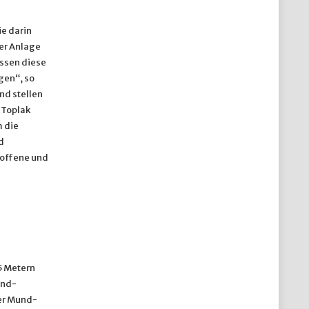
ie darin
er Anlage
üssen diese
gen“, so
nd stellen
 Toplak
m die
d
roffene und
5 Metern
und-
er Mund-