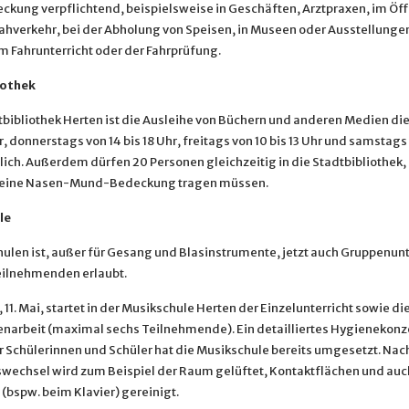
kung verpflichtend, beispielsweise in Geschäften, Arztpraxen, im Öff
hverkehr, bei der Abholung von Speisen, in Museen oder Ausstellungen
m Fahrunterricht oder der Fahrprüfung.
iothek
dtbibliothek Herten ist die Ausleihe von Büchern und anderen Medien di
hr, donnerstags von 14 bis 18 Uhr, freitags von 10 bis 13 Uhr und samstags 
ich. Außerdem dürfen 20 Personen gleichzeitig in die Stadtbibliothek,
s eine Nasen-Mund-Bedeckung tragen müssen.
le
ulen ist, außer für Gesang und Blasinstrumente, jetzt auch Gruppenunte
eilnehmenden erlaubt.
11. Mai, startet in der Musikschule Herten der Einzelunterricht sowie di
narbeit (maximal sechs Teilnehmende). Ein detailliertes Hygienekon
er Schülerinnen und Schüler hat die Musikschule bereits umgesetzt. Na
swechsel wird zum Beispiel der Raum gelüftet, Kontaktflächen und auc
(bspw. beim Klavier) gereinigt.