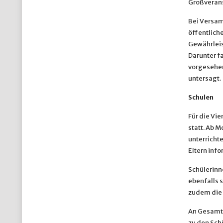
Großverans
Bei Versam
öffentlich
Gewährleis
Darunter f
vorgesehen
untersagt.
Schulen
Für die Vie
statt. Ab 
unterricht
Eltern info
Schülerinn
ebenfalls s
zudem die 
An Gesamts
zu den Sch