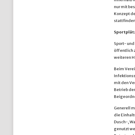
nur mit b
Konzept de
stattfinde
Sportplätz
Sport- und 
öffentlich 
weiteren H
Beim Verei
Infektion
mit den Ve
Betrieb de
Beigeordne
Generell m
die Einhal
Dusch-, Wa
genutzt wer