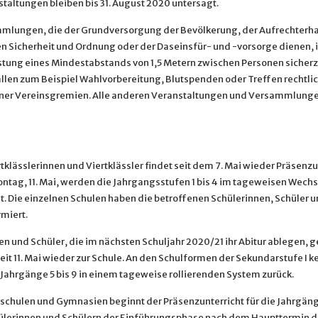
taltungen bleiben bis 31. August 2020 untersagt.
mlungen, die der Grundversorgung der Bevölkerung, der Aufrechterha
en Sicherheit und Ordnung oder der Daseinsfür- und -vorsorge dienen, i
tung eines Mindestabstands von 1,5 Metern zwischen Personen sicherz
allen zum Beispiel Wahlvorbereitung, Blutspenden oder Treffen rechtli
er Vereinsgremien. Alle anderen Veranstaltungen und Versammlunge
rtklässlerinnen und Viertklässler findet seit dem 7. Mai wieder Präsenzu
Montag, 11. Mai, werden die Jahrgangsstufen 1 bis 4 im tageweisen Wech
et. Die einzelnen Schulen haben die betroffenen Schülerinnen, Schüler 
rmiert.
en und Schüler, die im nächsten Schuljahr 2020/21 ihr Abitur ablegen, 
eit 11. Mai wieder zur Schule. An den Schulformen der Sekundarstufe I k
Jahrgänge 5 bis 9 in einem tageweise rollierenden System zurück.
chulen und Gymnasien beginnt der Präsenzunterricht für die Jahrgänge
ülerinnen und Schülern der Einführungsphase nach dem Haupttermin d