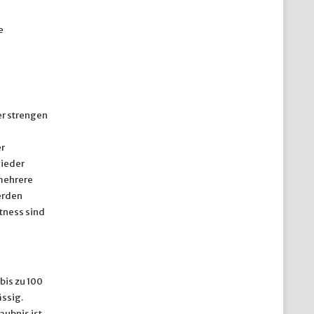
e
er strengen
r
wieder
 mehrere
erden
tness sind
bis zu 100
ässig.
aubnis ist