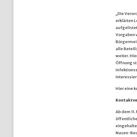
„Die Veror
erklärten 
aufgelistet
Vorgaben v
Bürgermeis
alle Beteil
weiter. Hi
Öffnung st
Infektionss
Interessier
Hier eine 
Kontaktve
Ab dem 11. 
öffentlich
eingehalte
Nasen-Bede