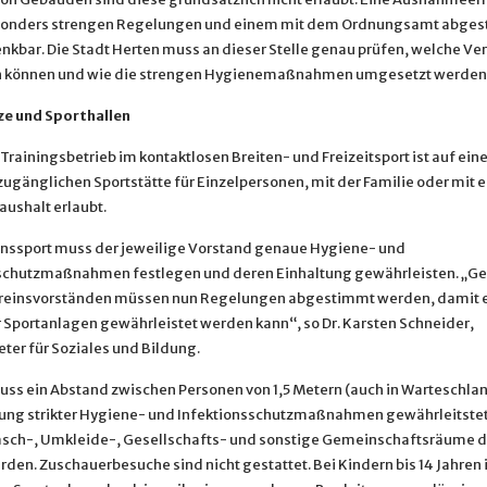
esonders strengen Regelungen und einem mit dem Ordnungsamt abge
nkbar. Die Stadt Herten muss an dieser Stelle genau prüfen, welche Ve
n können und wie die strengen Hygienemaßnahmen umgesetzt werden
e und Sporthallen
Trainingsbetrieb im kontaktlosen Breiten- und Freizeitsport ist auf eine
zugänglichen Sportstätte für Einzelpersonen, mit der Familie oder mit 
aushalt erlaubt.
nssport muss der jeweilige Vorstand genaue Hygiene- und
sschutzmaßnahmen festlegen und deren Einhaltung gewährleisten. „
reinsvorständen müssen nun Regelungen abgestimmt werden, damit ei
r Sportanlagen gewährleistet werden kann“, so Dr. Karsten Schneider,
ter für Soziales und Bildung.
uss ein Abstand zwischen Personen von 1,5 Metern (auch in Warteschla
tung strikter Hygiene- und Infektionsschutzmaßnahmen gewährleitstet
sch-, Umkleide-, Gesellschafts- und sonstige Gemeinschaftsräume d
den. Zuschauerbesuche sind nicht gestattet. Bei Kindern bis 14 Jahren 