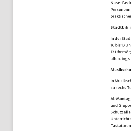
Nase-Bedec
Personenna
praktische
Stadtbibl
In der Sta
10 bis 13 U
12 Uhr mögl
allerding
Musikschu
In Musiksch
zu sechs T
Ab Montag, 
und Gruppe
Schutz all
Unterricht
Tastaturen 