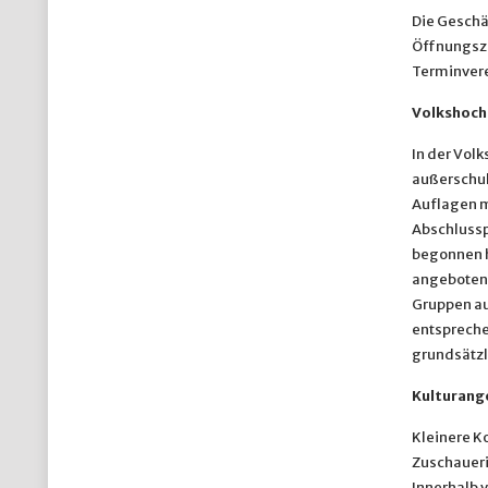
Die Geschä
Öffnungsze
Terminver
Volkshoch
In der Vol
außerschul
Auflagen m
Abschlussp
begonnen h
angeboten 
Gruppen au
entspreche
grundsätzli
Kulturang
Kleinere K
Zuschaueri
Innerhalb 