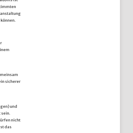
stimmten
ranstaltung
 können.
r
einem
Gemeinsam
n sicherer
ngen) und
 sein.
ürfen nicht
ist das