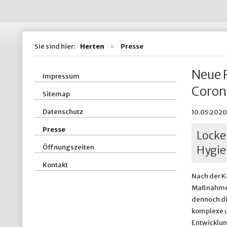
Wohnen / Bauen
St
Straßen, Kanäle 
St
Sie sind hier:
Herten
Presse
ZBH - Zentraler
Neue 
Impressum
Corona
Sitemap
Datenschutz
10.05.2020
Presse
Locke
Öffnungszeiten
Hygie
Kontakt
Nach der K
Maßnahmen 
dennoch di
komplexe u
Entwicklun