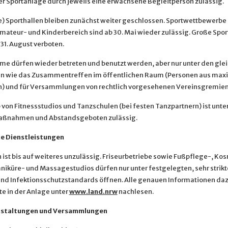
er Sportanlage durch jeweils eine erwachsene Begleitperson zulässig.
e) Sporthallen bleiben zunächst weiter geschlossen. Sportwettbewerbe
mateur- und Kinderbereich sind ab 30. Mai wieder zulässig. Große Spo
 31. August verboten.
me dürfen wieder betreten und benutzt werden, aber nur unter den gle
 wie das Zusammentreffen im öffentlichen Raum (Personen aus max
) und für Versammlungen von rechtlich vorgesehenen Vereinsgremien
 von Fitnessstudios und Tanzschulen (bei festen Tanzpartnern) ist unte
ßnahmen und Abstandsgeboten zulässig.
e Dienstleistungen
ist bis auf weiteres unzulässig. Friseurbetriebe sowie Fußpflege-, Kos
niküre- und Massagestudios dürfen nur unter festgelegten, sehr strik
nd Infektionsschutzstandards öffnen. Alle genauen Informationen da
te in der Anlage unter
www.land.nrw
nachlesen.
staltungen und Versammlungen