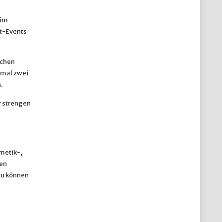
 im
rt-Events
ichen
imal zwei
.
r strengen
metik-,
ten
zu können