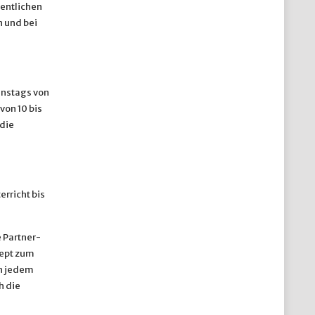
entlichen
 und bei
enstags von
von 10 bis
 die
rricht bis
e Partner-
zept zum
ch jedem
h die