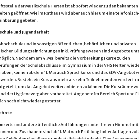
ftsstelle der Musikschule Herten ist ab sofort wieder zu den bekannten
iten geöffnet. Wie im Rathaus wird aber auch hier um eine telefonisch
einbarung gebeten.
schule und Jugendarbeit
kshochschule und in sonstigen öffentlichen, behördlichen und privaten
ischen Bildungseinrichtungen inkl. Prüfungswesen sind Angebote unt
öglich. Nachdem am 4. Mai bereits die Vorbereitungskurse zu den
rüfungen der Schulabschlüsse im Gymnasium in der VHS Herten wiede
aben, können ab dem 11. Mai auch Sprachkurse und das EDV-Angebot 
werden. Besteht ein Kurs aus mehr als zehn Teilnehmenden wird er in
fgeteilt, um das Angebot weiter anbieten zu können. Die Kursräume w
nd der Hygienevorgaben vorbereitet. Angebote im Bereich Sport und Fi
ch noch nicht wieder gestattet.
ebote
onzerte und andere öffentliche Aufführungen unter freiem Himmel mit 
nnen und Zuschauern sind ab 11. Mai nach Erfüllung hoher Auflagen zul
von Gebäuden sind diese grundsätzlich nicht erlaubt. Eine Ausnahmeerl