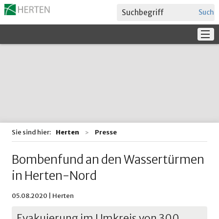
Suche
Service
Verwaltung + Politik
Bildung
Sie sind hier:
Herten
Presse
Bombenfund an den Wassertürmen
in Herten-Nord
05.08.2020 | Herten
Evakuierung im Umkreis von 300