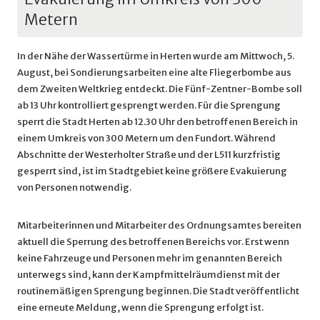
Metern
In der Nähe der Wassertürme in Herten wurde am Mittwoch, 5.
August, bei Sondierungsarbeiten eine alte Fliegerbombe aus
dem Zweiten Weltkrieg entdeckt. Die Fünf-Zentner-Bombe soll
ab 13 Uhr kontrolliert gesprengt werden. Für die Sprengung
sperrt die Stadt Herten ab 12.30 Uhr den betroffenen Bereich in
einem Umkreis von 300 Metern um den Fundort. Während
Abschnitte der Westerholter Straße und der L511 kurzfristig
gesperrt sind, ist im Stadtgebiet keine größere Evakuierung
von Personen notwendig.
Mitarbeiterinnen und Mitarbeiter des Ordnungsamtes bereiten
aktuell die Sperrung des betroffenen Bereichs vor. Erst wenn
keine Fahrzeuge und Personen mehr im genannten Bereich
unterwegs sind, kann der Kampfmittelräumdienst mit der
routinemäßigen Sprengung beginnen. Die Stadt veröffentlicht
eine erneute Meldung, wenn die Sprengung erfolgt ist.