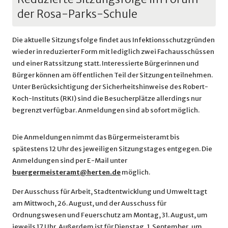
der Rosa-Parks-Schule
Die aktuelle Sitzungsfolge findet aus Infektionsschutzgründen
wieder in reduzierter Form mit lediglich zwei Fachausschüssen
und einer Ratssitzung statt. Interessierte Bürgerinnen und
Bürger können am öffentlichen Teil der Sitzungen teilnehmen.
Unter Berücksichtigung der Sicherheitshinweise des Robert-
Koch-Instituts (RKI) sind die Besucherplätze allerdings nur
begrenzt verfügbar. Anmeldungen sind ab sofort möglich.
Die Anmeldungen nimmt das Bürgermeisteramt bis
spätestens 12 Uhr des jeweiligen Sitzungstages entgegen. Die
Anmeldungen sind per E-Mail unter
buergermeisteramt@herten.de
möglich.
Der Ausschuss für Arbeit, Stadtentwicklung und Umwelt tagt
am Mittwoch, 26. August, und der Ausschuss für
Ordnungswesen und Feuerschutz am Montag, 31. August, um
jeweils 17 Uhr. Außerdem ist für Dienstag, 1. September, um