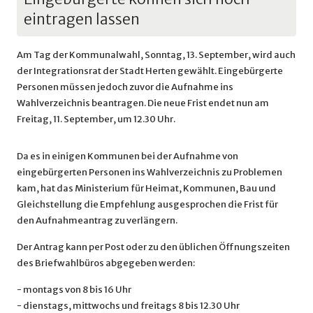
eintragen lassen
Am Tag der Kommunalwahl, Sonntag, 13. September, wird auch
der Integrationsrat der Stadt Herten gewählt. Eingebürgerte
Personen müssen jedoch zuvor die Aufnahme ins
Wahlverzeichnis beantragen. Die neue Frist endet nun am
Freitag, 11. September, um 12.30 Uhr.
Da es in einigen Kommunen bei der Aufnahme von
eingebürgerten Personen ins Wahlverzeichnis zu Problemen
kam, hat das Ministerium für Heimat, Kommunen, Bau und
Gleichstellung die Empfehlung ausgesprochen die Frist für
den Aufnahmeantrag zu verlängern.
Der Antrag kann per Post oder zu den üblichen Öffnungszeiten
des Briefwahlbüros abgegeben werden:
- montags von 8 bis 16 Uhr
- dienstags, mittwochs und freitags 8 bis 12.30 Uhr