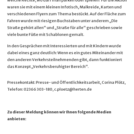
welche Rechte, wo darf man parken oder spielen? Für die Aktion
waren sie mit einem kleinen Infotisch, Malkreide, Karten und
verschiedenen Flyern zum Thema bestückt. Auf der Fläche zum
Fahren wurde mit riesigen Buchstaben unter anderem „Die
Straße gehört allen“ und „Straße für alle“ geschrieben sowie
viele bunte Füße mit Schablonen gemalt.
In den Gesprächen mit Interessierten und mit Kindern wurde
dabei eines ganz deutlich: Wenn es ein gutes Miteinander mit
den anderen Verkehrsteilnehmenden gibt, dann funktioniert
das Konzept „Verkehrsberuhigter Bereich“.
Pressekontakt: Presse- und Öffentlichkeitsarbeit, Corina Plötz,
Telefon: 02366 303-180, c.ploetz@herten.de
Zu dieser Meldung können wir Ihnen folgende Medien
anbieten: