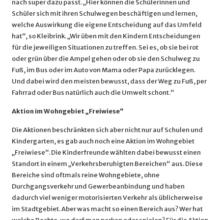
nach super dazu passt. „Hier können die Schülerinnen und
Schüler sich mit ihren Schulwegen beschäftigen und lernen,
welche Auswirkung die eigene Entscheidung auf das Umfeld
hat“, so Kleibrink. „Wir üben mit den Kindern Entscheidungen
für die jeweiligen Situationen zu treffen. Sei es, ob sie bei rot
oder grün über die Ampel gehen oder ob sie den Schulweg zu
Fuß, im Bus oder im Auto von Mama oder Papa zurücklegen.
Und dabei wird den meisten bewusst, dass der Weg zu Fuß, per
Fahrrad oder Bus natürlich auch die Umwelt schont.“
Aktion im Wohngebiet „Freiwiese“
Die Aktionen beschränkten sich aber nicht nur auf Schulen und
Kindergarten, es gab auch noch eine Aktion im Wohngebiet
„Freiwiese“. Die Kinderfreunde wählten dabei bewusst einen
Standort in einem „Verkehrsberuhigten Bereichen“ aus. Diese
Bereiche sind oftmals reine Wohngebiete, ohne
Durchgangsverkehr und Gewerbeanbindung und haben
dadurch viel weniger motorisierten Verkehr als üblicherweise
im Stadtgebiet. Aber was macht so einen Bereich aus? Wer hat