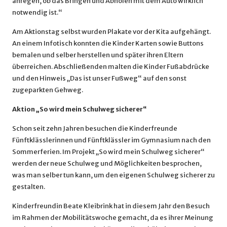
anregen, ob das Bringen und Abholen mit dem Auto wirklich
notwendig ist.“
Am Aktionstag selbst wurden Plakate vor der Kita aufgehängt.
An einem Infotisch konnten die Kinder Karten sowie Buttons
bemalen und selber herstellen und später ihren Eltern
überreichen. Abschließenden malten die Kinder Fußabdrücke
und den Hinweis „Das ist unser Fußweg“ auf den sonst
zugeparkten Gehweg.
Aktion „So wird mein Schulweg sicherer“
Schon seit zehn Jahren besuchen die Kinderfreunde
Fünftklässlerinnen und Fünftklässler im Gymnasium nach den
Sommerferien. Im Projekt „So wird mein Schulweg sicherer“
werden der neue Schulweg und Möglichkeiten besprochen,
was man selber tun kann, um den eigenen Schulweg sicherer zu
gestalten.
Kinderfreundin Beate Kleibrink hat in diesem Jahr den Besuch
im Rahmen der Mobilitätswoche gemacht, da es ihrer Meinung