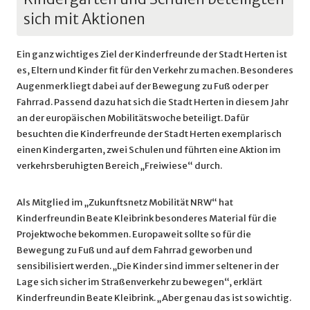
sich mit Aktionen
Ein ganz wichtiges Ziel der Kinderfreunde der Stadt Herten ist
es, Eltern und Kinder fit für den Verkehr zu machen. Besonderes
Augenmerk liegt dabei auf der Bewegung zu Fuß oder per
Fahrrad. Passend dazu hat sich die Stadt Herten in diesem Jahr
an der europäischen Mobilitätswoche beteiligt. Dafür
besuchten die Kinderfreunde der Stadt Herten exemplarisch
einen Kindergarten, zwei Schulen und führten eine Aktion im
verkehrsberuhigten Bereich „Freiwiese“ durch.
Als Mitglied im „Zukunftsnetz Mobilität NRW“ hat
Kinderfreundin Beate Kleibrink besonderes Material für die
Projektwoche bekommen. Europaweit sollte so für die
Bewegung zu Fuß und auf dem Fahrrad geworben und
sensibilisiert werden. „Die Kinder sind immer seltener in der
Lage sich sicher im Straßenverkehr zu bewegen“, erklärt
Kinderfreundin Beate Kleibrink. „Aber genau das ist so wichtig.