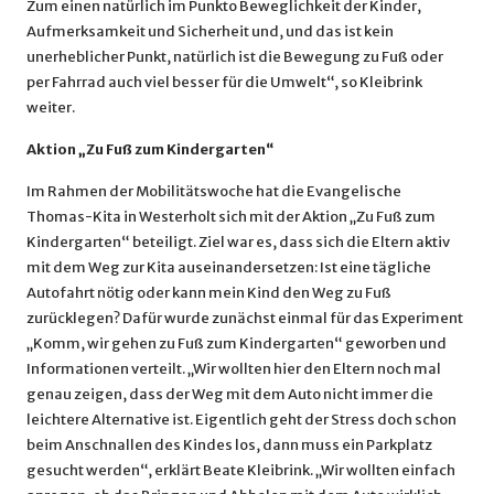
Zum einen natürlich im Punkto Beweglichkeit der Kinder,
Aufmerksamkeit und Sicherheit und, und das ist kein
unerheblicher Punkt, natürlich ist die Bewegung zu Fuß oder
per Fahrrad auch viel besser für die Umwelt“, so Kleibrink
weiter.
Aktion
„Zu Fuß zum Kindergarten“
Im Rahmen der Mobilitätswoche hat die Evangelische
Thomas-Kita in Westerholt sich mit der Aktion „Zu Fuß zum
Kindergarten“ beteiligt. Ziel war es, dass sich die Eltern aktiv
mit dem Weg zur Kita auseinandersetzen: Ist eine tägliche
Autofahrt nötig oder kann mein Kind den Weg zu Fuß
zurücklegen? Dafür wurde zunächst einmal für das Experiment
„Komm, wir gehen zu Fuß zum Kindergarten“ geworben und
Informationen verteilt. „Wir wollten hier den Eltern noch mal
genau zeigen, dass der Weg mit dem Auto nicht immer die
leichtere Alternative ist. Eigentlich geht der Stress doch schon
beim Anschnallen des Kindes los, dann muss ein Parkplatz
gesucht werden“, erklärt Beate Kleibrink. „Wir wollten einfach