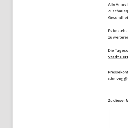
Alle Anmel
Zuschauerp
Gesundheit
Es besteht
zu weitere
Die Tageso
Stadt Her
Pressekont
c.herzog@
Zu dieser 