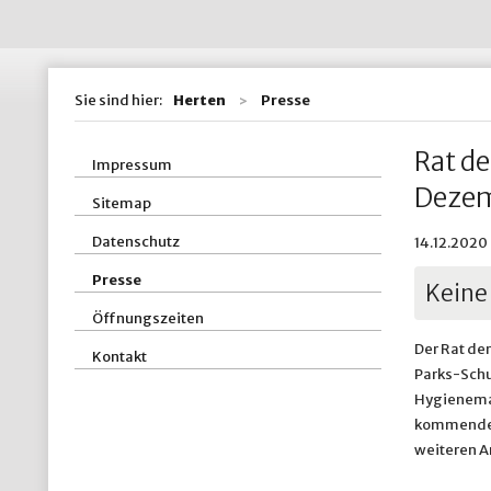
Wohnen / Bauen
St
Straßen, Kanäle 
St
Sie sind hier:
Herten
Presse
ZBH - Zentraler
Rat de
Impressum
Deze
Sitemap
Datenschutz
14.12.2020 
Presse
Keine
Öffnungszeiten
Der Rat de
Kontakt
Parks-Schul
Hygienemaß
kommenden 
weiteren 