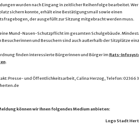
dungen wurden nach Eingang in zeitlicher Reihenfolge bearbeitet. Wer
latz sichern konnte, erhält eine Bestätigungsmail sowie einen
sfragebogen, der ausgefüllt zur Sitzung mitgebracht werden muss.
 eine Mund-Nasen-Schutzpflicht im gesamten Schulgebäude. Mindes
n Besucherinnen und Besuchern sind auch außerhalb der Sitzplätze ein
rdnung finden interessierte Bürgerinnen und Bürger im
Rats-Infosyst
ten
.
akt: Presse- und Öffentlichkeitsarbeit, Calina Herzog, Telefon: 02366 
herten.de
Meldung können wir Ihnen folgendes Medium anbieten:
Logo Stadt Her