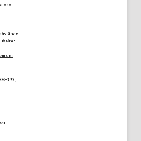
 einen
tabstände
zuhalten.
em der
303-393,
ten