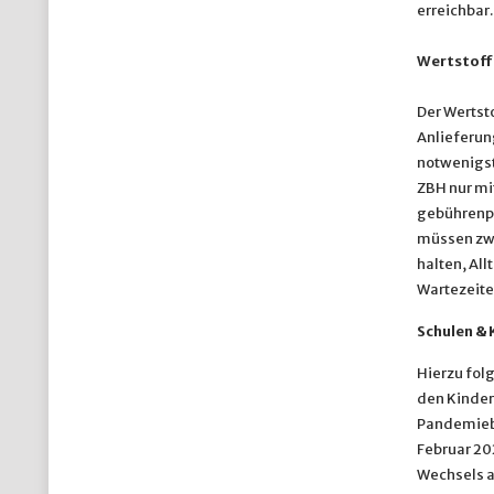
erreichbar.
Wertstoff
Der Wertst
Anlieferun
notwenigst
ZBH nur mi
gebührenpf
müssen zwi
halten, Al
Wartezeit
Schulen & 
Hierzu fol
den Kinder
Pandemiebe
Februar 202
Wechsels a