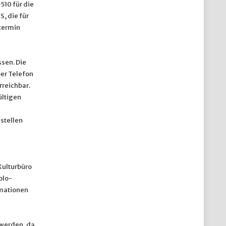
10 für die
, die für
ztermin
ssen. Die
per Telefon
reichbar.
ültigen
stellen
 Kulturbüro
olo-
rmationen
 werden, da