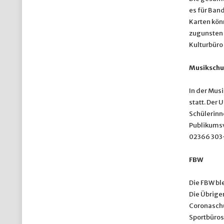
es für Band
Karten kön
zugunsten 
Kulturbüro
Musikschu
In der Musi
statt. Der 
Schülerinne
Publikumsv
02366 303-
FBW
Die FBW ble
Die Übrige
Coronaschu
Sportbüros