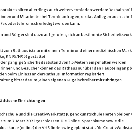
ontakte sollten allerdings auch weiter vermieden werden: Deshalb prü
innen und Mitarbeiter bei Terminanfragen, ob das Anliegen auch schrift
 Fax oder telefonisch erledigt werden kann.
n und Bürger sind dazu aufgerufen, sich an bestimmte Sicherheitsvor
itt zum Rathaus ist nur mit einem Termin und einer medizinischen Mask
e, KN95/N95) gestattet.
 der gängige Sicherheitsabstand von 1,5 Metern eingehalten werden.
rinnen und Besucher können das Rathaus nur über den Haupteingang b
en beim Einlass an der Rathaus-Information registriert.
altung bittet darum, einen eigenen Kugelschreiber mitzubringen.
ädtische Einrichtungen
ochschule und die CreativWerkstatt Jugendkunstschule Herten bleiben 
is zum 7. März 2021 geschlossen. Die Online-Sprachkurse sowie die
usskurse (online) der VHS finden wie geplant statt. Die CreativWerkstat