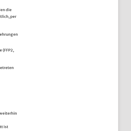
fen die
lich, per
kehrungen
e (FFP2,
etreten
weiterhin
t ist