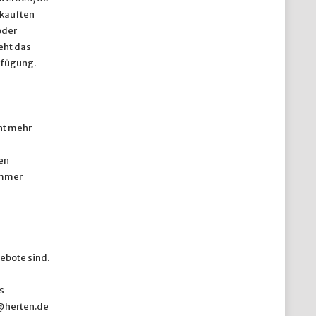
ekauften
oder
eht das
rfügung.
cht mehr
en
ummer
ebote sind.
s
w@herten.de