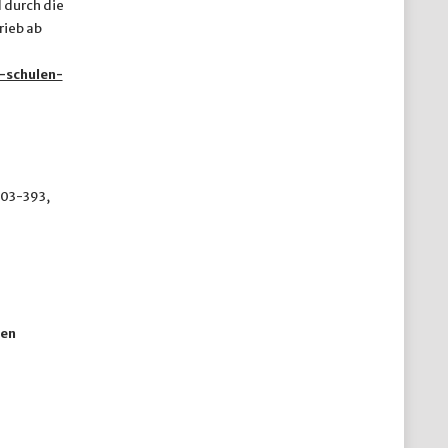
 durch die
rieb ab
-schulen-
303-393,
ten