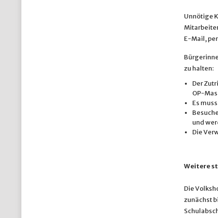
Unnötige K
Mitarbeiter
E-Mail, per
Bürgerinne
zu halten:
Der Zutr
OP-Mask
Es muss
Besuche
und werd
Die Verw
Weitere st
Die Volksh
zunächst b
Schulabschl