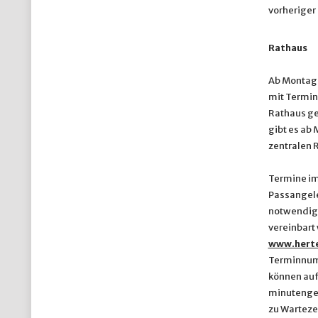
vorheriger
Rathaus
Ab Montag, 
mit Termin
Rathaus ge
gibt es ab
zentralen 
Termine im
Passangele
notwendig 
vereinbart
www.herte
Terminnumm
können auf
minutengen
zu Wartez