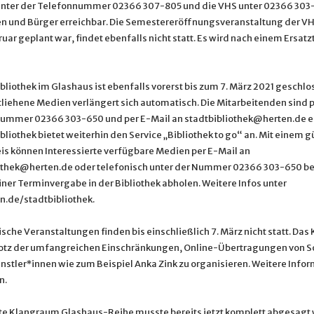
unter der Telefonnummer 02366 307-805 und die VHS unter 02366 303-5
n und Bürger erreichbar. Die Semestereröffnungsveranstaltung der VHS
ruar geplant war, findet ebenfalls nicht statt. Es wird nach einem Ersat
bliothek im Glashaus ist ebenfalls vorerst bis zum 7. März 2021 geschlo
ntliehene Medien verlängert sich automatisch. Die Mitarbeitenden sind 
Nummer 02366 303-650 und per E-Mail an stadtbibliothek@herten.de er
bliothek bietet weiterhin den Service „Bibliothek to go“ an. Mit einem g
s können Interessierte verfügbare Medien per E-Mail an
othek@herten.de oder telefonisch unter der Nummer 02366 303-650 be
ner Terminvergabe in der Bibliothek abholen. Weitere Infos unter
.de/stadtbibliothek.
sche Veranstaltungen finden bis einschließlich 7. März nicht statt. Das
rotz der umfangreichen Einschränkungen, Online-Übertragungen von S
nstler*innen wie zum Beispiel Anka Zink zu organisieren. Weitere Info
n.
e Klangraum Glashaus-Reihe musste bereits jetzt komplett abgesagt