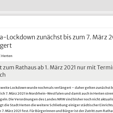
Wohnen im Alter
Abfall-ABC
Untersuchungsberechtigung
Restabfall - Graue Tonne
Hertener Stadt
Wohnsitz an-, ab- oder ummelden
Straßenreinigung
Widerspruch nach dem Bund
Verpackungen - Gelbe Tonne
HTVG
ädtische Betriebe & Gesellschaften
Ve
Wohnungsnotfälle
Umweltbrummi
Prosoz Herten
Winterdienst in Herten
& Infrastruktur
adtportrait
Ve
Putztag Herten
Putztag Herten
Tauschbörse und Verschenkmarkt
Rückblick 2017
Stadtgrün
Stadtgrün
 Betriebshof Herten
Standort Service Plus
Grünflächenpflege
Spielplatzpflege
a-Lockdown zunächst bis zum 7. März 
Sportplatzpflege
Waldpflege
gert
Baumschutzsatzung
Straßenbäume
Sondernutzung von Grünfläc
| Herten
tt zum Rathaus ab 1. März 2021 nur mit Termi
ch
weite Lockdown wurde nochmals verlängert – daher gelten zunächst b
lich 7. März 2021 in Nordrhein-Westfalen und damit auch in Herten stre
eln. Die Verordnungen des Landes NRW sind bisher noch nicht aktualis
t die Stadt Herten die weitere Schließung einiger städtischer Einricht
 7. März 2021 fest. Für Bürgerinnen und Bürger ist der Zutritt zum Rath