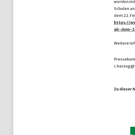
werden mit
Schulen an
dem 22. Feb
https://w
ab-dem-2
Weitere In
Pressekont
c.herzog@
Zu dieser 