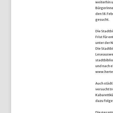
weiterhin 
Bürgerinne
den 18. Feb
gesucht.
Die Stadtbi
Frist für e
unter der 
Die Stadtbi
Leseauswei
stadtbibli
und nach ei
www.herten
Auch städti
versucht t
Kabarettkü
dazu folge
Die gesamt