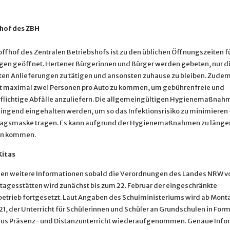
hof des ZBH
offhof des Zentralen Betriebshofs ist zu den üblichen Öffnungszeiten f
gen geöffnet. Hertener Bürgerinnen und Bürger werden gebeten, nur d
en Anlieferungen zu tätigen und ansonsten zuhause zu bleiben. Zudem 
t maximal zwei Personen pro Auto zu kommen, um gebührenfreie und
lichtige Abfälle anzuliefern. Die allgemeingültigen Hygienemaßnah
ngend eingehalten werden, um so das Infektionsrisiko zu minimieren
ltagsmaske tragen. Es kann aufgrund der Hygienemaßnahmen zu länge
en kommen.
Kitas
gen weitere Informationen sobald die Verordnungen des Landes NRW vo
tagesstätten wird zunächst bis zum 22. Februar der eingeschränkte
trieb fortgesetzt. Laut Angaben des Schulministeriums wird ab Monta
1, der Unterricht für Schülerinnen und Schüler an Grundschulen in Form
us Präsenz- und Distanzunterricht wiederaufgenommen. Genaue Info