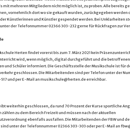
s mit mehreren Mitgliedern nicht möglich ist, zu proben. Alle bereits g
nen, vornehmlich dort wo sie gekauft wurden, zurückgegeben werden 
der Künstlerinnen und Künstler gespendet werden. Bei Unklarheiten st
 unter der Telefonnummer 02366 303-232 gerne für Rückfragen zur Ve
le
kschule Herten findet vorerst bis zum 7. März 2021 kein Präsenzunterri
Unterricht wird, wenn möglich, digital durchgeführt und die betroffenen
n und Schüler informiert. Die Geschäftsstelle der Musikschule ist für d
erkehr geschlossen. Die Mitarbeitenden sind per Telefon unter der N
517 und per E-Mail an musikschule@herten.de erreichbar.
ibt weiterhin geschlossen, da rund 70 Prozent der Kurse sportliche Ang
n zählen zu dem Bereich Freizeit und müssen nach der aktuellen
tzverordnung ebenfalls ausfallen. Die Mitarbeitenden der FBW und de
 sind unter der Telefonnummer 02366 303-303 oder per E-Mail an fb