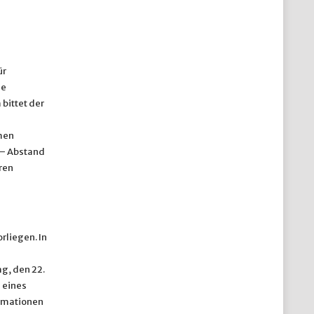
ür
ie
bittet der
men
 – Abstand
ren
rliegen. In
g, den 22.
 eines
rmationen