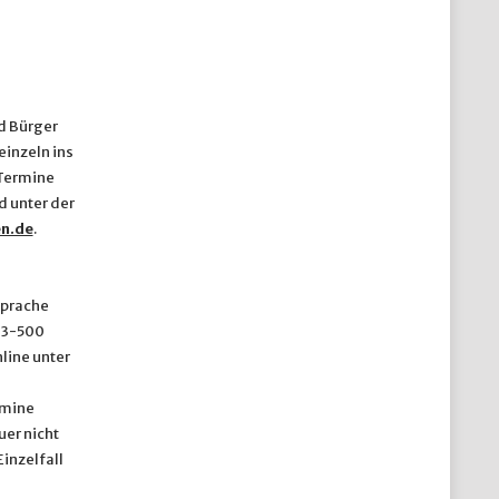
nd Bürger
inzeln ins
 Termine
d unter der
n.de
.
sprache
03-500
line unter
rmine
uer nicht
inzelfall