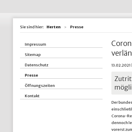
Wohnen / Bauen
St
Straßen, Kanäle 
St
Sie sind hier:
Herten
Presse
ZBH - Zentraler
Coron
Impressum
verlän
Sitemap
Datenschutz
13.02.2021 
Presse
Zutri
Öffnungszeiten
mögli
Kontakt
Der bundes
einschließ
Corona-Reg
dennoch leg
vorerst zum