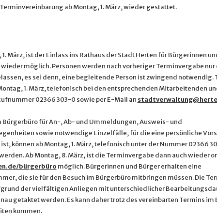
 Terminvereinbarung ab Montag, 1. März, wieder gestattet.
1. März, ist der Einlass ins Rathaus der Stadt Herten für Bürgerinnen u
 wieder möglich. Personen werden nach vorheriger Terminvergabe nur e
lassen, es sei denn, eine begleitende Person ist zwingend notwendig.
 Montag, 1. März, telefonisch bei den entsprechenden Mitarbeitenden un
Rufnummer 02366 303-0 sowie per E-Mail an
stadtverwaltung@herte
 Bürgerbüro für An-, Ab- und Ummeldungen, Ausweis- und
genheiten sowie notwendige Einzelfälle, für die eine persönliche Vor
ist, können ab Montag, 1. März, telefonisch unter der Nummer 02366 3
 werden. Ab Montag, 8. März, ist die Terminvergabe dann auch wieder on
n.de/bürgerbüro
möglich. Bürgerinnen und Bürger erhalten eine
er, die sie für den Besuch im Bürgerbüro mitbringen müssen. Die Te
grund der vielfältigen Anliegen mit unterschiedlicher Bearbeitungsda
au getaktet werden. Es kann daher trotz des vereinbarten Termins im E
eiten kommen.