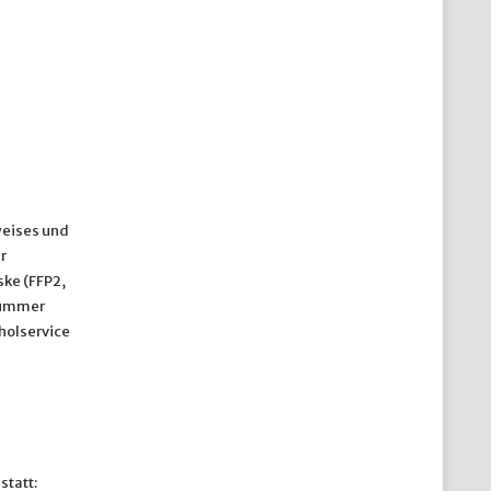
weises und
r
ske (FFP2,
 Nummer
holservice
statt: