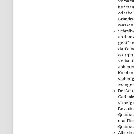
Versamm
Kunstau
oder be
Grundre
Masken 
Schreib
ab dem 8
geöffne
darf ei
800 qm 
Verkauf
anbiete
Kunden 
vorheri
zwingen
Der Betr
Gedenks
sicherge
Besuche
Quadratm
und Tier
Quadrat
Alle kör