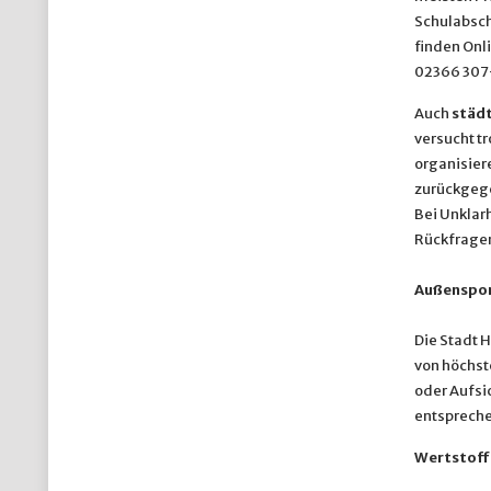
Schulabschl
finden Onli
02366 307-
Auch
städt
versucht t
organisier
zurückgege
Bei Unklar
Rückfragen
Außenspor
Die Stadt 
von höchste
oder Aufsi
entspreche
Wertstoff