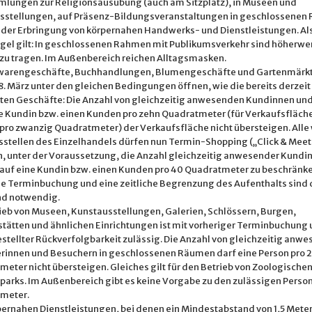
lungen zur Religionsausübung (auch am Sitzplatz), in Museen und
sstellungen, auf Präsenz-Bildungsveranstaltungen in geschlossene
i der Erbringung von körpernahen Handwerks- und Dienstleistungen. Al
gel gilt: In geschlossenen Rahmen mit Publikumsverkehr sind höherwe
zu tragen. Im Außenbereich reichen Alltagsmasken.
warengeschäfte, Buchhandlungen, Blumengeschäfte und Gartenmärkt
. März unter den gleichen Bedingungen öffnen, wie die bereits derzeit
ten Geschäfte: Die Anzahl von gleichzeitig anwesenden Kundinnen un
ne Kundin bzw. einen Kunden pro zehn Quadratmeter (für Verkaufsfläch
pro zwanzig Quadratmeter) der Verkaufsfläche nicht übersteigen. Alle
sstellen des Einzelhandels dürfen nun Termin-Shopping („Click & Meet
n, unter der Voraussetzung, die Anzahl gleichzeitig anwesender Kundi
auf eine Kundin bzw. einen Kunden pro 40 Quadratmeter zu beschränke
ge Terminbuchung und eine zeitliche Begrenzung des Aufenthalts sind 
d notwendig.
ieb von Museen, Kunstausstellungen, Galerien, Schlössern, Burgen,
tätten und ähnlichen Einrichtungen ist mit vorheriger Terminbuchung 
stellter Rückverfolgbarkeit zulässig. Die Anzahl von gleichzeitig anw
rinnen und Besuchern in geschlossenen Räumen darf eine Person pro 
eter nicht übersteigen. Gleiches gilt für den Betrieb von Zoologische
parks. Im Außenbereich gibt es keine Vorgabe zu den zulässigen Person
meter.
pernahen Dienstleistungen, bei denen ein Mindestabstand von 1,5 Mete