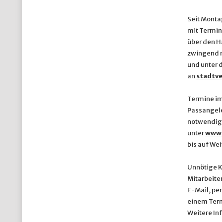
Seit Montag
mit Termin
über den H
zwingend n
und unter 
an
stadtv
Termine im
Passangele
notwendig 
unter
www.
bis auf We
Unnötige K
Mitarbeiter
E-Mail, per
einem Term
Weitere In