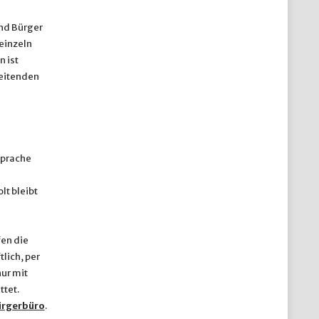
und Bürger
einzeln
 ist
beitenden
sprache
lt bleibt
fen die
lich, per
nur mit
tet.
ürgerbüro
.