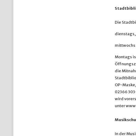
Stadtbibli
Die Stadtbi
dienstags, 
mittwochs 
Montags is
Öffnungsze
die Mitnah
Stadtbiblio
OP-Maske, 
02366 303-
wird vorers
unter www.
Musikschu
In der Musi