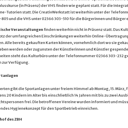
usskurse (in Präsenz) der VHS finden wie geplant statt. Für die Integra
ne-Tutorien statt. Die CreativWerkstatt ist weiterhin unter der Telefo
805 und die VHS unter 02366 303-510 für die Bürgerinnen und Bürger e
ische Veranstaltungen
finden weiterhin nicht in Präsenz statt. Das Kul
rotz der umfangreichen Einschränkungen weiterhin Online-Übertragun
en. Alle bereits gekauften Karten können, vornehmlich dort wo sie geka
ben werden oder zugunsten der Künstlerinnen und Künstler gespende
heiten steht das Kulturbüro unter der Telefonnummer 02366 303-232 ge
 zur Verfügung.
tanlagen
Herten gibt die Sportanlagen unter freiem Himmel ab Montag, 15. März, 
ns 20 Kindern im Alter bis einschließlich 14 Jahren mit bis zu zwei Aus
chtspersonen frei. Die betroffenen Vereine wurden informiert und müss
ndes Hygienekonzept für den Sportbetrieb einreichen.
hof des ZBH