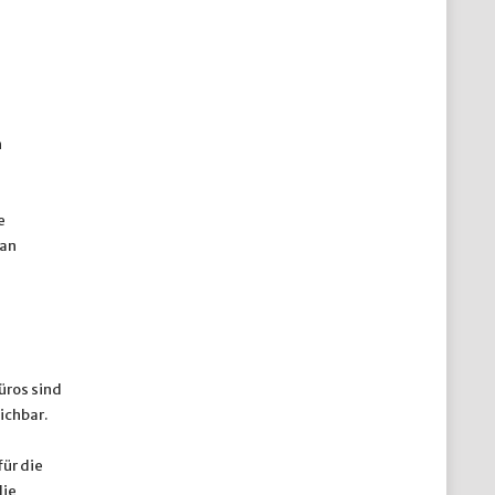
n
e
 an
üros sind
ichbar.
ür die
die