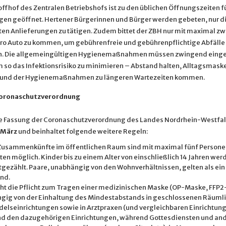
offhof des Zentralen Betriebshofs ist zu den üblichen Öffnungszeiten f
gen geöffnet. Hertener Bürgerinnen und Bürger werden gebeten, nur d
en Anlieferungen zu tätigen. Zudem bittet der ZBH nur mit maximal zw
ro Auto zu kommen, um gebührenfreie und gebührenpflichtige Abfälle
rn. Die allgemeingültigen Hygienemaßnahmen müssen zwingend einge
 so das Infektionsrisiko zu minimieren – Abstand halten, Alltagsmaske
rund der Hygienemaßnahmen zu längeren Wartezeiten kommen.
Coronaschutzverordnung
e Fassung der Coronaschutzverordnung des Landes Nordrhein-Westfalen
 März
und beinhaltet folgende weitere Regeln:
 Zusammenkünfte im öffentlichen Raum sind mit maximal fünf Persone
en möglich. Kinder bis zu einem Alter von einschließlich 14 Jahren wer
tgezählt. Paare, unabhängig von den Wohnverhältnissen, gelten als ein
nd.
eht die Pflicht zum Tragen einer medizinischen Maske (OP-Maske, FFP
gig von der Einhaltung des Mindestabstands in geschlossenen Räuml
elseinrichtungen sowie in Arztpraxen (und vergleichbaren Einrichtung
d den dazugehörigen Einrichtungen, während Gottesdiensten und an