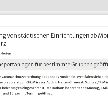
Wohnen im Alter
Abfall-ABC
Untersuchungsberechtigung
Restabfall - Graue Tonne
Hertener Stadt
Wohnsitz an-, ab- oder ummelden
Straßenreinigung
Widerspruch nach dem Bund
Verpackungen - Gelbe Tonne
HTVG
ädtische Betriebe & Gesellschaften
Ve
Wohnungsnotfälle
Umweltbrummi
Prosoz Herten
Winterdienst in Herten
& Infrastruktur
adtportrait
Ve
Putztag Herten
Putztag Herten
Tauschbörse und Verschenkmarkt
Rückblick 2017
Stadtgrün
Stadtgrün
 Betriebshof Herten
Standort Service Plus
Grünflächenpflege
Spielplatzpflege
ng von städtischen Einrichtungen ab Mo
Sportplatzpflege
Waldpflege
ärz
Baumschutzsatzung
Straßenbäume
Sondernutzung von Grünfläc
| Herten
sportanlagen für bestimmte Gruppen geöff
le Coronaschutzverordnung des Landes Nordrhein-Westfalen sieht ein
 bis vorerst zum 28. März vor. Auch in Herten öffnen ab Montag, 15. Mär
Einrichtungen eingeschränkt. Das Rathaus ist bereits seit Montag, 1. Mär
n und Bürger mit Termin geöffnet.