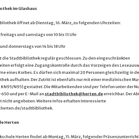
othek im Glashaus
bliothek öffnet ab Dienstag, 16. März, zu folgenden Uhrzeiten:
freitags und samstags von 10 bis 13 Uhr
und donnerstags von 14 bis 18 Uhr
t die Stadtbibliothek regulär geschlossen. Zu den eingeschränkten
iten erfolgt eine Zugangskontrolle durch das Vorzeigen des Leseaus
me eines Korbes. Es dürfen sich maximal 20 Personen gleichzeitig in de
thek aufhalten. Der Zutritt ist ebenfalls nur mit einer medizinischen Ma
KN95/N95) gestattet. Die Mitarbeitenden sind per Telefon unter der
650 und per E-Mail an
stadtbibliothek@herten.de
erreichbar. Der Ab
t nicht angeboten. Weitere Infos erhalten Interessierte
herten.de/stadtbibliothek.
le Herten
kschule Herten findet ab Montag, 15. März, folgender Präsenzunterricht 