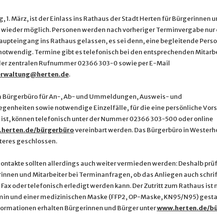
, 1. März, ist der Einlass ins Rathaus der Stadt Herten für Bürgerinnen 
 wieder möglich. Personen werden nach vorheriger Terminvergabe nur 
aupteingang ins Rathaus gelassen, es sei denn, eine begleitende Person
otwendig. Termine gibt es telefonisch bei den entsprechenden Mitar
der zentralen Rufnummer 02366 303-0 sowie per E-Mail
erwaltung@herten.de
.
 Bürgerbüro für An-, Ab- und Ummeldungen, Ausweis- und
genheiten sowie notwendige Einzelfälle, für die eine persönliche Vor
ist, können telefonisch unter der Nummer 02366 303-500 oder online
herten.de/bürgerbüro
vereinbart werden. Das Bürgerbüro in Westerho
iteres geschlossen.
ontakte sollten allerdings auch weiter vermieden werden: Deshalb prü
innen und Mitarbeiter bei Terminanfragen, ob das Anliegen auch schrift
 Fax oder telefonisch erledigt werden kann. Der Zutritt zum Rathaus ist 
in und einer medizinischen Maske (FFP2, OP-Maske, KN95/N95) gestat
formationen erhalten Bürgerinnen und Bürger unter
www.herten.de/b