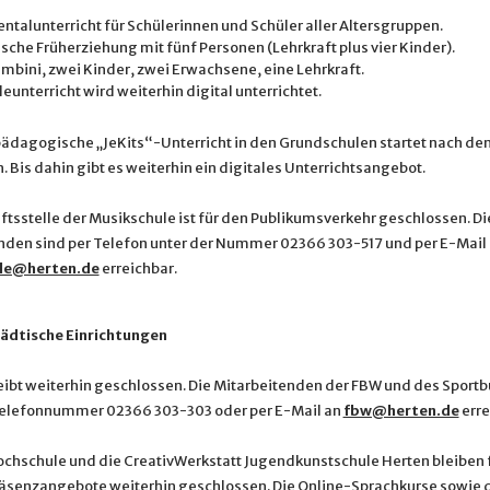
ntalunterricht für Schülerinnen und Schüler aller Altersgruppen.
sche Früherziehung mit fünf Personen (Lehrkraft plus vier Kinder).
bini, zwei Kinder, zwei Erwachsene, eine Lehrkraft.
unterricht wird weiterhin digital unterrichtet.
ädagogische „JeKits“-Unterricht in den Grundschulen startet nach de
. Bis dahin gibt es weiterhin ein digitales Unterrichtsangebot.
ftsstelle der Musikschule ist für den Publikumsverkehr geschlossen. Di
nden sind per Telefon unter der Nummer 02366 303-517 und per E-Mail
le@herten.de
erreichbar.
ädtische Einrichtungen
eibt weiterhin geschlossen. Die Mitarbeitenden der FBW und des Sportb
Telefonnummer 02366 303-303 oder per E-Mail an
fbw@herten.de
erre
ochschule und die CreativWerkstatt Jugendkunstschule Herten bleiben f
äsenzangebote weiterhin geschlossen. Die Online-Sprachkurse sowie 