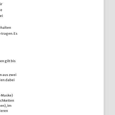
ür
ie
ei
halten
 tragen. Es
 gilt bis
n aus zwei
den dabei
2-Maske)
ichkeiten
en), im
deren