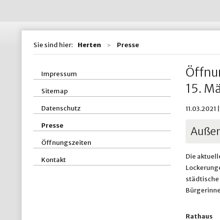
Wohnen / Bauen
St
Straßen, Kanäle 
St
Sie sind hier:
Herten
Presse
ZBH - Zentraler
Öffnu
Impressum
15. M
Sitemap
Datenschutz
11.03.2021 
Presse
Außen
Öffnungszeiten
Die aktuel
Kontakt
Lockerungen
städtische 
Bürgerinne
Rathaus