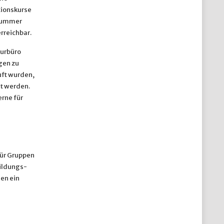
tionskurse
nnummer
rreichbar.
turbüro
gen zu
uft wurden,
t werden.
rne für
für Gruppen
bildungs-
en ein