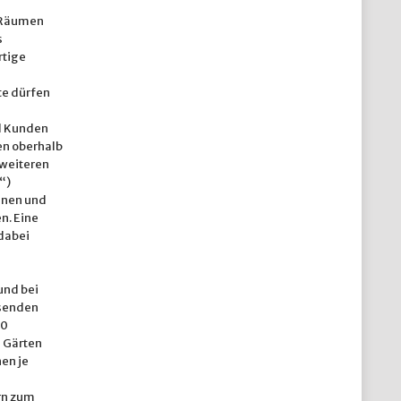
n Räumen
s
rtige
e dürfen
d Kunden
en oberhalb
 weiteren
“)
nnen und
n. Eine
dabei
und bei
esenden
20
n Gärten
en je
rn zum