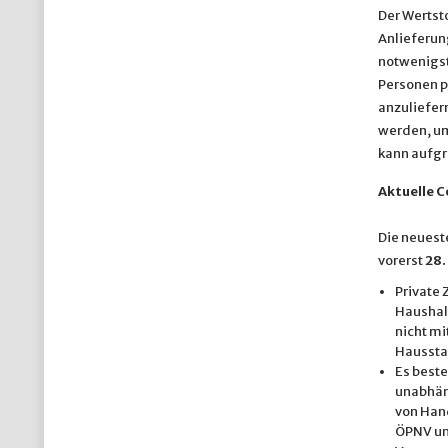
Der Wertst
Anlieferun
notwenigst
Personen p
anzuliefe
werden, um
kann aufg
Aktuelle 
Die neuest
vorerst
28.
Private
Haushalt
nicht mi
Haussta
Es best
unabhän
von Hand
ÖPNV un