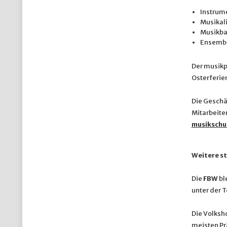
Instrume
Musikali
Musikbam
Ensemble
Der musikp
Osterferien
Die Geschä
Mitarbeite
musikschu
Weitere st
Die
FBW
bl
unter der 
Die Volksh
meisten Pr