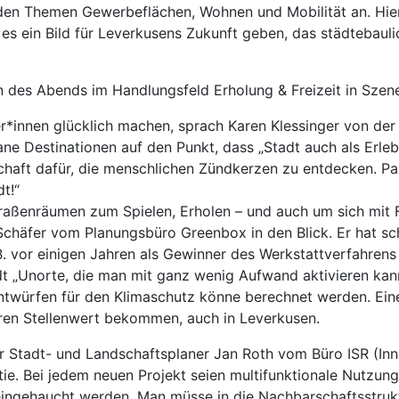
en Themen Gewerbeflächen, Wohnen und Mobilität an. Hier
s ein Bild für Leverkusens Zukunft geben, das städtebaulic
n des Abends im Handlungsfeld Erholung & Freizeit in Szen
er*innen glücklich machen, sprach Karen Klessinger von de
bane Destinationen auf den Punkt, dass „Stadt auch als Erle
aft dafür, die menschlichen Zündkerzen zu entdecken. Parti
t!“
traßenräumen zum Spielen, Erholen – und auch um sich mit F
chäfer vom Planungsbüro Greenbox in den Blick. Er hat s
B. vor einigen Jahren als Gewinner des Werkstattverfahrens 
dt „Unorte, die man mit ganz wenig Aufwand aktivieren kann
ntwürfen für den Klimaschutz könne berechnet werden. Ein
ren Stellenwert bekommen, auch in Leverkusen.
er Stadt- und Landschaftsplaner Jan Roth vom Büro ISR (I
e. Bei jedem neuen Projekt seien multifunktionale Nutzung
eingehaucht werden. Man müsse in die Nachbarschaftsstruk