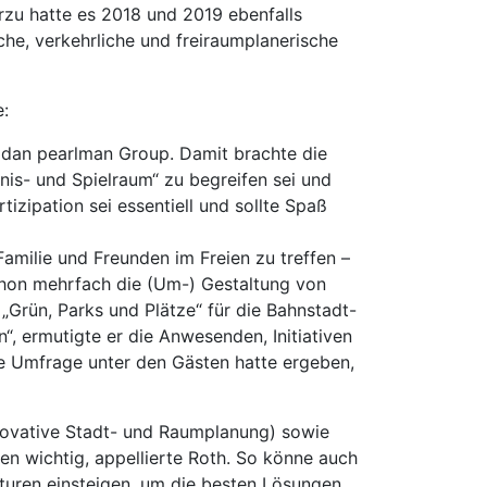
zu hatte es 2018 und 2019 ebenfalls
he, verkehrliche und freiraumplanerische
e:
r dan pearlman Group. Damit brachte die
bnis- und Spielraum“ zu begreifen sei und
zipation sei essentiell und sollte Spaß
amilie und Freunden im Freien zu treffen –
chon mehrfach die (Um-) Gestaltung von
„Grün, Parks und Plätze“ für die Bahnstadt-
“, ermutigte er die Anwesenden, Initiativen
e Umfrage unter den Gästen hatte ergeben,
nnovative Stadt- und Raumplanung) sowie
en wichtig, appellierte Roth. So könne auch
turen einsteigen, um die besten Lösungen