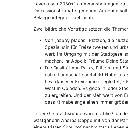
Leverkusen 2030+“ an Veranstaltungen zu d
Diskussionsformate gegeben. Am Ende soll e
Belange integriert betrachtet.
Zwei bildreiche Vorträge setzen die Theme
Von „happy places“, Plätzen, die Nutz
Spezialistin für Freizeitwelten und ur
warb im Umgang mit der Stadtgesellsch
machen. Ihr Appell: „Träume Deine Stad
Die Qualität von Parks, Plätzen und S
nahm Landschaftsarchitekt Hubertus S
Leverkusener Freiräumen begleitet, z.
West in Opladen. Es gebe in jeder Sta
zu ergreifen. Und der Mehrwert von E
dass Klimabelange einen immer größe
In der Gesprächsrunde waren schließlich d
Gastgeberin Andrea Deppe mit von der Parti
einem tristen Schulhof nachmittags Leben 