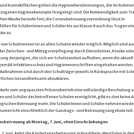
und Kontaktflächen gelten die Hygienebestimmungen, die im Rahmen
zogenen Hygienekonzepte festgelegt sind. Die Notwendigkeit zum Tr
hen Maske besteht fort; die Coronabetreuungsverordnung lässt in
llen für Schülerinnen und Schüler bis zur Klasse 8 auch das Tragen ein
ke zu.
b von Schulmensen ist an allen Schulen wieder möglich. Möglich sind au
er Zwischen- und Mittagsverpflegung durch Dienstleister, Kioske oder
gung derjenigen, die sich am Schulstandort aufhalten, wenn die aktuell
emäß Infektionsschutz und Hygienevorschriften eingehalten werden.
Maßnahmen sind durch den Schulträger jeweils in Rücksprache mit Sch
tlichen Gesundheitsamt abzuklären.
kkehr zum angepassten Präsenzbetrieb eine vollständige Beschulung al
en und Schüler der betroffenen Schulen ermöglicht, gibt es dort keine
gischen Betreuung mehr. Die Schülerinnen und Schüler nehmen wieder
unterricht einschließlich der Ganztags- und Betreuungsangebote teil.
esbetreuung ab Montag, 7. Juni, ohne Einschränkungen
 7. Juni, kehrt die Kindertagesbetreuung in Nordrhein-Westfalen in de