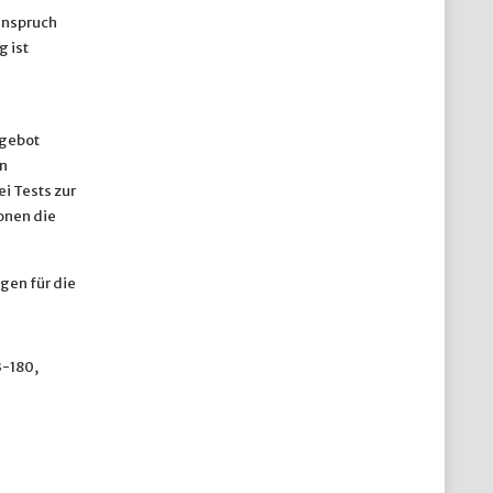
anspruch
 ist
ngebot
n
i Tests zur
onen die
gen für die
3-180,