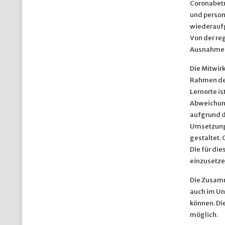
Coronabetr
und person
wiederaufg
Von der re
Ausnahmefä
Die Mitwirk
Rahmen der
Lernorte is
Abweichung
aufgrund d
Umsetzung 
gestaltet.
Die für di
einzusetze
Die Zusamm
auch im Un
können. Di
möglich.