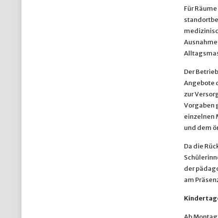
Für Räume 
standortbe
medizinisc
Ausnahmefä
Alltagsmas
Der Betrie
Angebote d
zur Versor
Vorgaben g
einzelnen 
und dem ör
Da die Rüc
Schülerinn
der pädago
am Präsenz
Kindertag
Ab Montag,