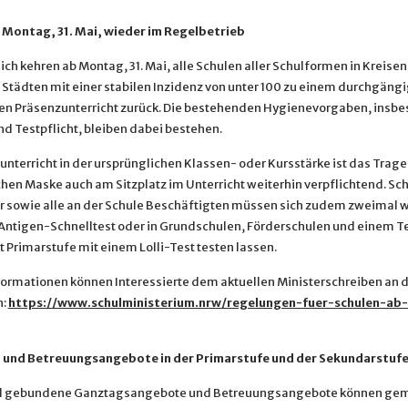
 Montag, 31. Mai, wieder im Regelbetrieb
ch kehren ab Montag, 31. Mai, alle Schulen aller Schulformen in Kreise
n Städten mit einer stabilen Inzidenz von unter 100 zu einem durchgäng
n Präsenzunterricht zurück. Die bestehenden Hygienevorgaben, insb
d Testpflicht, bleiben dabei bestehen.
nterricht in der ursprünglichen Klassen- oder Kursstärke ist das Trage
hen Maske auch am Sitzplatz im Unterricht weiterhin verpflichtend. Sc
r sowie alle an der Schule Beschäftigten müssen sich zudem zweimal 
Antigen-Schnelltest oder in Grundschulen, Förderschulen und einem Te
 Primarstufe mit einem Lolli-Test testen lassen.
formationen können Interessierte dem aktuellen Ministerschreiben an d
n:
https://www.schulministerium.nrw/regelungen-fuer-schulen-ab
 und Betreuungsangebote in der Primarstufe und der Sekundarstuf
d gebundene Ganztagsangebote und Betreuungsangebote können ge