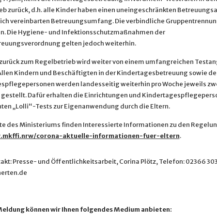
eb zurück, d.h. alle Kinder haben einen uneingeschränkten Betreuungs
lich vereinbarten Betreuungsumfang. Die verbindliche Gruppentrennung
n. Die Hygiene- und Infektionsschutzmaßnahmen der
euungsverordnung gelten jedoch weiterhin.
t zurück zum Regelbetrieb wird weiter von einem umfangreichen Testa
 Allen Kindern und Beschäftigten in der Kindertagesbetreuung sowie de
spflegepersonen werden landesseitig weiterhin pro Woche jeweils zwe
gestellt. Dafür erhalten die Einrichtungen und Kindertagespflegepers
ten „Lolli“-Tests zur Eigenanwendung durch die Eltern.
ite des Ministeriums finden Interessierte Informationen zu den Regelun
mkffi.nrw/corona-aktuelle-informationen-fuer-eltern
.
kt: Presse- und Öffentlichkeitsarbeit, Corina Plötz, Telefon: 02366 30
erten.de
Meldung können wir Ihnen folgendes Medium anbieten: