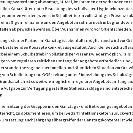
euungsverordnung ab Montag, 31. Mai, im Rahmen der vorhandenen r
ellen Kapazitäten unter Beachtung des schulischen Hygienekonzeptes
enommen werden, wenn ein Schulbetrieb in vollständiger Präsenz zuläs
gelmäßigen Teilnahme an den Angeboten soll nur noch in begründeten
llen abgewichen werden. Über Ausnahmen wird vor Ort entschieden.
ung externer Partner im Ganztag ist ebenfalls möglich und wird vor Ort
 bestehenden Konzepte konkret ausgestaltet. Auch der Besuch außers
t bei einem Schulbetrieb in vollständiger Präsenz wieder möglich. Falls
en vom regulären zeitlichen Umfang der Angebote erforderlich sind, z
er standortbezogenen personellen und räumlichen Situation vor Ort, wi
von Schulleitung und OGS-Leitung unter Einbeziehung des Schulträge
 Grundsätzlich ist soweit wie möglich ein regulärer Angebotsumfang an
ese Aufgabe zur Verfügung gestellten Stellenzuschläge sind entsprech
n.
ensetzung der Gruppen in den Ganztags- und Betreuungsangeboten i
terricht, zu dokumentieren, um bei Bedarf Infektionsketten zurückverf
e Umsetzung auch jahrgangsübergreifender Ganztagskonzepte ist wie