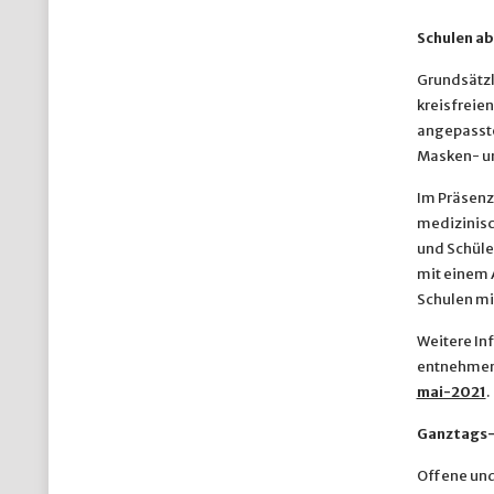
Schulen ab
Grundsätzli
kreisfreie
angepasste
Masken- un
Im Präsenzu
medizinisc
und Schüle
mit einem 
Schulen mit
Weitere In
entnehme
mai-2021
.
Ganztags-
Offene un