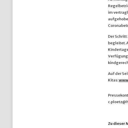
Regelbetri
im vertrag
aufgehobe
Coronabetr
Der Schrit
begleitet.
Kindertage
Verfügung 
kindgerech
Auf der Se
Kitas:
www.
Pressekonta
c.ploetz@h
Zu dieser 