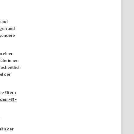
n und
igen und
esondere
n einer
hülerinnen
wöchentlich
il der
ie Eltern
-dem-31-
e
mäß der