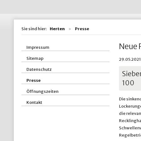
Wohnen / Bauen
St
Straßen, Kanäle 
St
Sie sind hier:
Herten
Presse
ZBH - Zentraler
Neue R
Impressum
Sitemap
29.05.2021
Datenschutz
Siebe
Presse
100
Öffnungszeiten
Die sinken
Kontakt
Lockerunge
die relevan
Recklingha
Schwellenwe
Regelbetri