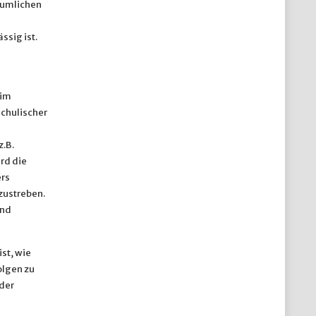
äumlichen
sig ist.
 im
chulischer
.B.
rd die
rs
zustreben.
end
st, wie
olgen zu
der