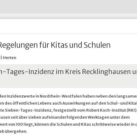
Wohnen im Alter
Abfall-ABC
Untersuchungsberechtigung
Restabfall - Graue Tonne
Hertener Stadt
Wohnsitz an-, ab- oder ummelden
Straßenreinigung
Widerspruch nach dem Bund
Verpackungen - Gelbe Tonne
HTVG
ädtische Betriebe & Gesellschaften
Ve
Wohnungsnotfälle
Umweltbrummi
Prosoz Herten
Winterdienst in Herten
& Infrastruktur
adtportrait
Ve
Putztag Herten
Putztag Herten
Tauschbörse und Verschenkmarkt
Rückblick 2017
Stadtgrün
Stadtgrün
 Betriebshof Herten
Standort Service Plus
Grünflächenpflege
Spielplatzpflege
egelungen für Kitas und Schulen
Sportplatzpflege
Waldpflege
Baumschutzsatzung
 | Herten
Straßenbäume
Sondernutzung von Grünfläc
n-Tages-Inzidenz im Kreis Recklinghausen u
den Inzidenzwerte in Nordrhein-Westfalen haben neben den langsame
n des öffentlichen Lebens auch Auswirkungen auf den Schul- und Kitab
te Sieben-Tages-Inzidenz, festgestellt vom Robert Koch-Institut (RKI),
usen seit über sieben aufeinanderfolgenden Werktagen unter dem
rt von 100 liegt, können die Schulen und Kitas schrittweise wieder in 
eb übergehen.