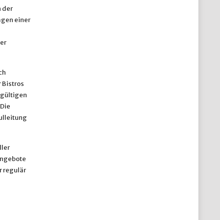
 der
agen einer
er
ch
 Bistros
 gültigen
 Die
ulleitung
ler
 Angebote
 regulär
n