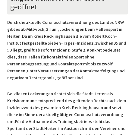
geöffnet
Durch die aktuelle Coronaschutzverordnung des Landes NRW
gibt es ab Mittwoch, 2. Juni, Lockerungen beim Hallensport in
Herten. Da im Kreis Recklinghausen die vom Robert Koch-
Institut festgestellte Sieben-Tages-Inzidenz, zwischen 35 und
50 liegt, greift ab sofort Inzidenz-Stufe 2. Konkret bedeutet
dies, dass Hallen für kontaktfreien Sport ohne
Personenbegrenzung und Kontaktsport mit bis zu zwölf
Personen, unter Voraussetzungen der Kontaktverfolgung und
negativem Testergebnis, geöffnet sind.
Bei diesen Lockerungen richtet sich die Stadt Herten als
Kreiskommune entsprechend des geltenden Rechts nach dem
Inzidenzwert des gesamten Kreis Recklinghausen und setzt
diese im Sinne der aktuell gültigen Coronaschutzverordnung
um. Für die Aufnahme des Trainingsbetriebs steht das
Sportamt der Stadt Herten im Austausch mit den Vereinen und