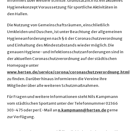
informiert über weitere Schritte. Grundsätzlich ist ein aktuelles
Hygienekonzept Voraussetzung für sportliche Aktivitäten in
den Hallen.
Die Nutzung von Gemeinschaftsräumen, einschließlich
Umkleiden und Duschen, ist unter Beachtung der allgemeinen
Hygieneanforderungen nach § 6 der Coronaschutzverordnung
und Einhaltung des Mindestabstands wieder möglich. Die
genauen Hygiene- und Infektionsschutzanforderungen sind in
der aktuellen Coronaschutzverordnung auf der städtischen
Homepage unter
www.herten.de/service/corona/coronaschutzverordnung.html
zu finden. Darüber hinaus informieren die Vereine ihre
Mitglieder über alle weiteren Schutzmaßnahmen.
Für Fragen und weitere Informationen steht Nils Kampmann
vom städtischen Sportamt unter der Telefonnummer 02366
303-475 oder per E-Mail an
n.kampmann@herten.de
gerne
zur Verfügung.