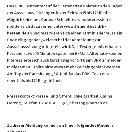
Das DRK-Testcenter auf der Gartenstraße bietet an den Tagen
der Ausschuss-Sitzungen in der Zeit von 15 bis 17 Uhr die
Möglichkeit eines Corona-Schnelltests an. Interessierte
melden sich dazu vorher unter
www.firmentest.drk-
herten.de
an und reservieren sich einen Termin. Hier muss ein
Code eingegeben, welcher bei der Anmeldung zur
Ausschusssitzung mitgeteilt wird. Das Testergebnis erhalten
Personen etwa 15 Minuten später per E-Mail. Alternativ können
Interessierte sich auch kurzfristig vor Ort beim DRK anmelden.
In diesem Fall sollte bitte etwas mehr Zeit eingeplant werden.
Am Tag der Ratssitzung, 30. Juni, ist das DRK-Testcenter
ebenfalls bis 17 Uhr geöffnet.
Pressekontakt: Presse- und Öffentlichkeitsarbeit, Calina
Herzog, Telefon: 02366 303-393, c.herzog@herten.de
Zu dieser Meldung können wir Ihnen folgendes Medium