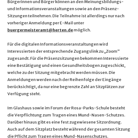
Bürgerinnen und Bürger können an den Meinungsbildungs-
und Informationsveranstaltungen sowie an den Präsenz-
Sitzungen teilnehmen. Die Teilnahme ist allerdings nur nach
vorheriger Anmeldung per E-Mail unter
buergermeisteramt@herten.de
möglich.
Für die digitalen Informationsveranstaltungen wird
Interessierten der entsprechende Zugangslink zu „Zoom“
zugesandt. Für die Präsenzsitzungen bekommen Interessierte
eine Bestätigung und einen Gesundheitsbogen zugeschickt,
welche zu der Sitzung mitgebracht werden müssen. Die
Anmeldungen werden nach der Reihenfolge der Eingänge
berücksichtigt, da nur eine begrenzte Zahl an Sitzplätzen zur
Verfügung steht.
Im Glashaus sowie im Forum der Rosa-Parks-Schule besteht
die Verpflichtung zum Tragen eines Mund-Nasen-Schutzes.
Darüber hinaus gibt es eine fest zugewiesene Sitzordnung.
Auch auf dem Sitzplatz besteht während der gesamten Sitzung
die Pflicht zum Tragen eines Mund-Nasenschutzes.