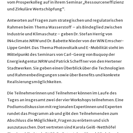
vom Prosperkolleg auf in ihrem Seminar „Ressourceneffizienz
und Zirkuläre Wertschöpfung“.
Antworten auf Fragen zum strategischen und regulatorischen
Rahmen beim Thema Wasserstoff – als Bindeglied zwischen
Industrie und Klimaschutz – geben Dr. Stefan Herrig von
IN4climate.NRW und Dr. Babette Nieder von der WiN Emscher-
Lippe GmbH. Das Thema Photovoltaik und E-Mobilität steht im
Mittelpunkt des Seminars von Carl-Georg von Buquoy der
EnergieAgentur.NRW und Patrick Scheffner von den Hertener
Stadtwerken. Sie geben einen Überblick über die Technologien
und Rahmenbedingungen sowie über Benefits und konkrete
Realisierungsmöglichkeiten.
Die Teilnehmerinnen und Teilnehmer können im Laufe des
Tages an insgesamt zwei der vier Workshops teilnehmen. Eine
Podiumsdiskussion mit regionalen Expertinnen und Experten
rundet das Programm ab und gibt den Teilnehmenden zum
Abschluss die Möglichkeit, Fragen zu erörtern und sich
auszutauschen. Dort vertreten sind Karola Geiß-Netthöfel