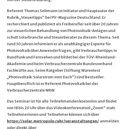
Referent Thomas Seltmann ist Initiator und Hauptautor der
Rubrik „Steuertipps“ bei PV-Magazine Deutschland. Er
recherchiert und publiziert als Freiberufler seit über 20 Jahren
zur steuerlichen Behandlung von Photovoltaik-Anlagen und
schult Solarbranche und Steuerberater zu diesem Thema. Seit
rund 30 Jahren informiert er als unabhängiger Experte für
Photovoltaik über Anwenderfragen, gibt Verbrauchertipps in
Rundfunk und Fernsehen und bildet bei der TÜV-Rheinland-
Akademie und beim Verbraucherzentrale Bundesverband
Fachkräfte aus. Seine Ratgeber (Stiftung Warentest
„Photovoltaik: Solarstrom vom Dach“) sind Bestseller.
Hauptberuflich ist er Referent Photovoltaik bei der
Verbraucherzentrale NRW.
Das Seminar ist für alle Teilnehmenden kostenlos und findet
von 18 bis 20 Uhr über das Videokonferenztool „Zoom“ statt.
Teilnehmerinnen und Teilnehmer können sich über
https://solar.metropole.ruhr/veranstaltungen/
anmelden
oder direkt über