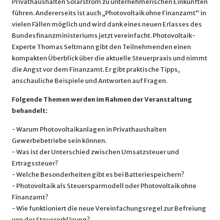
Privathaushalten Solarstrom zu unternehmerischen Einkünften
führen. Andererseits ist auch „Photovoltaik ohne Finanzamt“ in
vielen Fällen möglich und wird dank eines neuen Erlasses des
Bundesfinanzministeriums jetzt vereinfacht. Photovoltaik-
Experte Thomas Seltmann gibt den Teilnehmenden einen
kompakten Überblick über die aktuelle Steuerpraxis und nimmt
die Angst vor dem Finanzamt. Er gibt praktische Tipps,
anschauliche Beispiele und Antworten auf Fragen.
Folgende Themen werden im Rahmen der Veranstaltung
behandelt:
- Warum Photovoltaikanlagen in Privathaushalten
Gewerbebetriebe sein können.
- Was ist der Unterschied zwischen Umsatzsteuer und
Ertragssteuer?
- Welche Besonderheiten gibt es bei Batteriespeichern?
- Photovoltaik als Steuersparmodell oder Photovoltaik ohne
Finanzamt?
- Wie funktioniert die neue Vereinfachungsregel zur Befreiung
von der Steuererklärung?