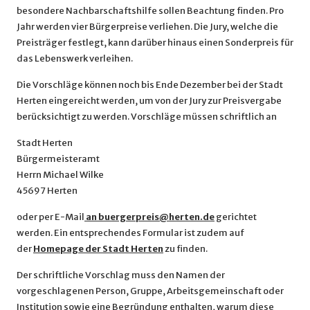
besondere Nachbarschaftshilfe sollen Beachtung finden. Pro
Jahr werden vier Bürgerpreise verliehen. Die Jury, welche die
Preisträger festlegt, kann darüber hinaus einen Sonderpreis für
das Lebenswerk verleihen.
Die Vorschläge können noch bis Ende Dezember bei der Stadt
Herten eingereicht werden, um von der Jury zur Preisvergabe
berücksichtigt zu werden. Vorschläge müssen schriftlich an
Stadt Herten
Bürgermeisteramt
Herrn Michael Wilke
45697 Herten
oder per E-Mail
an buergerpreis@herten.de
gerichtet
werden. Ein entsprechendes Formular ist zudem auf
der
Homepage der Stadt Herten
zu finden.
Der schriftliche Vorschlag muss den Namen der
vorgeschlagenen Person, Gruppe, Arbeitsgemeinschaft oder
Institution sowie eine Begründung enthalten, warum diese