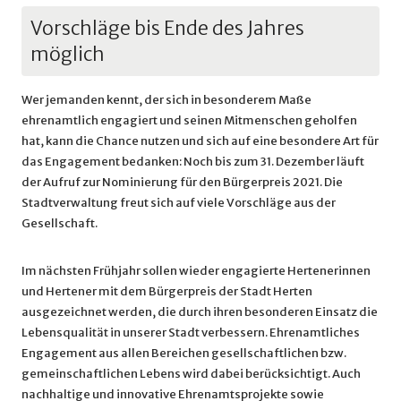
Vorschläge bis Ende des Jahres
möglich
Wer jemanden kennt, der sich in besonderem Maße
ehrenamtlich engagiert und seinen Mitmenschen geholfen
hat, kann die Chance nutzen und sich auf eine besondere Art für
das Engagement bedanken: Noch bis zum 31. Dezember läuft
der Aufruf zur Nominierung für den Bürgerpreis 2021. Die
Stadtverwaltung freut sich auf viele Vorschläge aus der
Gesellschaft.
Im nächsten Frühjahr sollen wieder engagierte Hertenerinnen
und Hertener mit dem Bürgerpreis der Stadt Herten
ausgezeichnet werden, die durch ihren besonderen Einsatz die
Lebensqualität in unserer Stadt verbessern. Ehrenamtliches
Engagement aus allen Bereichen gesellschaftlichen bzw.
gemeinschaftlichen Lebens wird dabei berücksichtigt. Auch
nachhaltige und innovative Ehrenamtsprojekte sowie