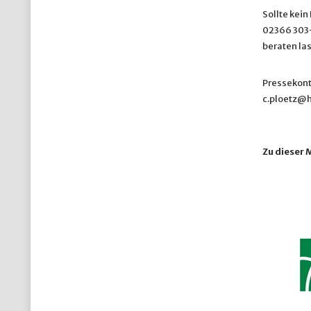
Sollte kei
02366 303-
beraten la
Pressekonta
c.ploetz@h
Zu dieser 