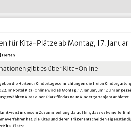
Wohnen im Alter
Abfall-ABC
Untersuchungsberechtigung
Restabfall - Graue Tonne
Hertener Stadt
Wohnsitz an-, ab- oder ummelden
Straßenreinigung
Widerspruch nach dem Bund
Verpackungen - Gelbe Tonne
HTVG
ädtische Betriebe & Gesellschaften
Ve
Wohnungsnotfälle
Umweltbrummi
Prosoz Herten
Winterdienst in Herten
& Infrastruktur
adtportrait
Ve
Putztag Herten
Putztag Herten
Tauschbörse und Verschenkmarkt
Rückblick 2017
Stadtgrün
Stadtgrün
 Betriebshof Herten
Standort Service Plus
Grünflächenpflege
Spielplatzpflege
n für Kita-Plätze ab Montag, 17. Januar
Sportplatzpflege
Waldpflege
Baumschutzsatzung
| Herten
Straßenbäume
Sondernutzung von Grünfläc
mationen gibt es über Kita-Online
rgeben die Hertener Kindertageseinrichtungen die freien Kindergarten
022. Im Portal Kita-Online wird ab Montag, 17. Januar, um 12 Uhr angeze
ausgewählten Kitas einen Platz für das neue Kindergartenjahr anbietet.
amt weist in diesem Zusammenhang darauf hin, dass es keinerlei Einf
meverfahren hat. Die Kitas und deren Träger entscheiden eigenständig
r Kita-Plätze.