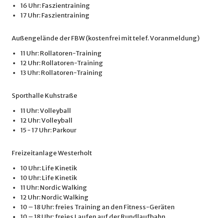
16 Uhr: Faszientraining
17 Uhr: Faszientraining
Außengelände der FBW (kostenfrei mit telef. Voranmeldung)
11 Uhr: Rollatoren-Training
12 Uhr: Rollatoren-Training
13 Uhr: Rollatoren-Training
Sporthalle Kuhstraße
11 Uhr: Volleyball
12 Uhr: Volleyball
15 - 17 Uhr: Parkour
Freizeitanlage Westerholt
10 Uhr: Life Kinetik
10 Uhr: Life Kinetik
11 Uhr: Nordic Walking
12 Uhr: Nordic Walking
10 – 18 Uhr: freies Training an den Fitness-Geräten
10 – 18 Uhr: freies Laufen auf der Rundlaufbahn