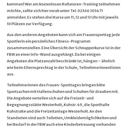
kommen! Wer am kostenlosen Rollatoren-Training teilnehmen
möchte, sollte sich hier vorab unter Tel. 02366 303471
anmelden. Es stehen drei Kurse um 11, 12 und 13 Uhr mit jeweils
10 Plätzen zur Verfügung.
Aus den anderen Angeboten kann sich am Frauensporttag jede
Sportlerin ein persönliches Fitness-Programm
zusammenstellen. Eine Übersicht der Schnupperkurse ist in der
FBW an einer Info-Wand ausgehängt. Da bei einigen
Angeboten die Platzanzahl beschränkt ist, hängen – ähnlich
wie beim Elternsprechtag in der Schule, Teilnehmerinnenlisten
aus.
Teilnehmerinnen des Frauen-Sporttages bringen bitte
Sportsachen mit Hallenschuhen und Schuhen für draußen mit.
Die Angebote verteilen sich auf die Freizeit- und
Begegnungsstätte Westerholt, Kuhstr. 49, die Sporthalle
Kuhstraße und die Freizeitanlage Westerholt. An den
Standorten sind auch Toiletten, Umkleidemöglichkeiten und
bei Bedarf in der FBW auch eine Kinderbetreuung vorhanden