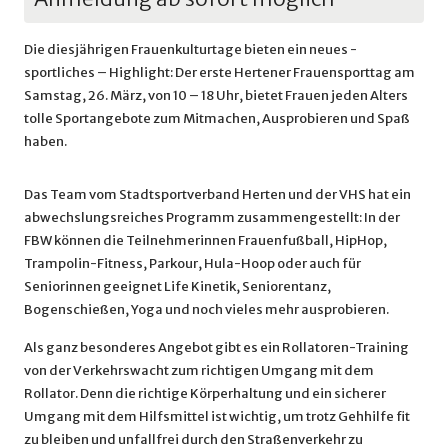
Die diesjährigen Frauenkulturtage bieten ein neues -
sportliches – Highlight: Der erste Hertener Frauensporttag am
Samstag, 26. März, von 10 – 18 Uhr, bietet Frauen jeden Alters
tolle Sportangebote zum Mitmachen, Ausprobieren und Spaß
haben.
Das Team vom Stadtsportverband Herten und der VHS hat ein
abwechslungsreiches Programm zusammengestellt: In der
FBW können die Teilnehmerinnen Frauenfußball, HipHop,
Trampolin-Fitness, Parkour, Hula-Hoop oder auch für
Seniorinnen geeignet Life Kinetik, Seniorentanz,
Bogenschießen, Yoga und noch vieles mehr ausprobieren.
Als ganz besonderes Angebot gibt es ein Rollatoren-Training
von der Verkehrswacht zum richtigen Umgang mit dem
Rollator. Denn die richtige Körperhaltung und ein sicherer
Umgang mit dem Hilfsmittel ist wichtig, um trotz Gehhilfe fit
zu bleiben und unfallfrei durch den Straßenverkehr zu