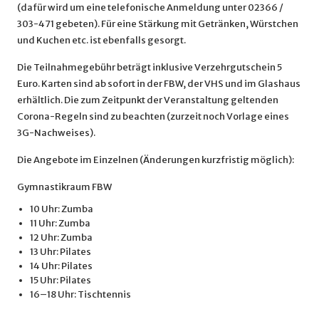
(dafür wird um eine telefonische Anmeldung unter 02366 /
303-471 gebeten). Für eine Stärkung mit Getränken, Würstchen
und Kuchen etc. ist ebenfalls gesorgt.
Die Teilnahmegebühr beträgt inklusive Verzehrgutschein 5
Euro. Karten sind ab sofort in der FBW, der VHS und im Glashaus
erhältlich. Die zum Zeitpunkt der Veranstaltung geltenden
Corona-Regeln sind zu beachten (zurzeit noch Vorlage eines
3G-Nachweises).
Die Angebote im Einzelnen (Änderungen kurzfristig möglich):
Gymnastikraum FBW
10 Uhr: Zumba
11 Uhr: Zumba
12 Uhr: Zumba
13 Uhr: Pilates
14 Uhr: Pilates
15 Uhr: Pilates
16–18 Uhr: Tischtennis