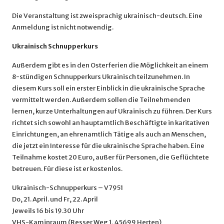
Die Veranstaltung ist zweisprachig ukrainisch-deutsch. Eine
Anmeldung ist nicht notwendig.
Ukrainisch Schnupperkurs
Außerdem gibt es in den Osterferien die Möglichkeit an einem
8-stündigen Schnupperkurs Ukrainisch teilzunehmen. In
diesem Kurs soll ein erster Einblick in die ukrainische Sprache
vermittelt werden. Außerdem sollen die Teilnehmenden
lernen, kurze Unterhaltungen auf Ukrainisch zu führen. Der Kurs
richtet sich sowohl an hauptamtlich Beschäftigte in karitativen
Einrichtungen, an ehrenamtlich Tätige als auch an Menschen,
die jetzt ein Interesse für die ukrainische Sprache haben. Eine
Teilnahme kostet 20 Euro, außer für Personen, die Geflüchtete
betreuen. Für diese ist er kostenlos.
Ukrainisch-Schnupperkurs – V7951
Do, 21. April. und Fr, 22. April
Jeweils 16 bis 19.30 Uhr
VHS-Kaminraum (Resser Weg 1, 45699 Herten)