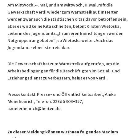
Am Mittwoch, 4. Mai, und am Mittwoch, 11. Mai, ruft die
Gewerkschaft Verdi wieder zum Warnstreik auf. In Herten
werden zwar auch die städtischen Kitas davon betroffen sein,
aber es wird keine Kita schließen, betont Kirsten Wietoska,
Leiterin des Jugendamts. „In unseren Einrichtungen werden
Notgruppen angeboten“, so Wietoska weiter. Auch das
Jugendamt selber ist erreichbar.
Die Gewerkschaft hat zum Warnstreik aufgerufen, um die
Arbeitsbedingungen für die Beschäftigten im Sozial- und
Erziehungsdienst zu verbessern, heißt es von Verdi.
Pressekontakt: Presse- und Öffentlichkeitsarbeit, Anika
Meierhenrich, Telefon: 02366 303-357,
a.meierhenrich@herten.de
Zu dieser Meldung können wir Ihnen folgendes Medium