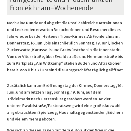
Fronleichnam-Wochenende
Noch eine Runde und ab geht die Post! Zahlreiche Attraktionen
und Leckereien erwarten Besucherinnen und Besucher dieses
Jahr wieder bei der Hertener Tiöns-Kirmes. Ab Fronleichnam,
Donnerstag, 16. Juni, bis einschließlich Sonntag, 19. Juni, locken
Zuckerwatte, Karussells und Bratwürstchen in die Innenstadt.
Von der Vitusstraße, über Ewaldstraße und Hermannstraße bis
zum Parkplatz „Am Wittkamp“ stehen Buden und Attraktionen
bereit. Von 11 bis 21 Uhr sind die Fahrgeschäfte täglich geöffnet.
Zusätzlich kann am Eröffnungstag der Kirmes, Donnerstag, 16.
Juni, und am letzten Tag, Sonntag, 19. Juni, auf dem
Trödelmarkt nach Herzenslust gestöbert werden. An der
unteren Ewaldstraße/Pastoratsweg wird eine große Auswahl
an gebrauchtem Spielzeug, Haushaltsgegenständen, Büchern
und vielem mehr geboten.
Wer sich an diesen Tagen mit dem Auto auf den Weg in die