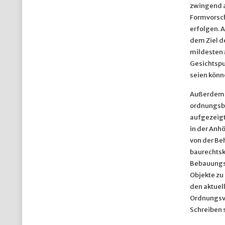
zwingend a
Formvorschr
erfolgen. 
dem Ziel d
mildesten 
Gesichtspu
seien könn
Außerdem s
ordnungsbe
aufgezeigt
in der Anh
von der Be
baurechtsk
Bebauungsp
Objekte zu
den aktuel
Ordnungsve
Schreiben 