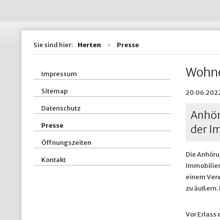
Wohnen / Bauen
St
Straßen, Kanäle 
St
Sie sind hier:
Herten
Presse
ZBH - Zentraler
Wohne
Impressum
Sitemap
20.06.2022
Datenschutz
Anhör
Presse
der I
Öffnungszeiten
Die Anhöru
Kontakt
Immobilien
einem Verw
zu äußern.
Vor Erlass