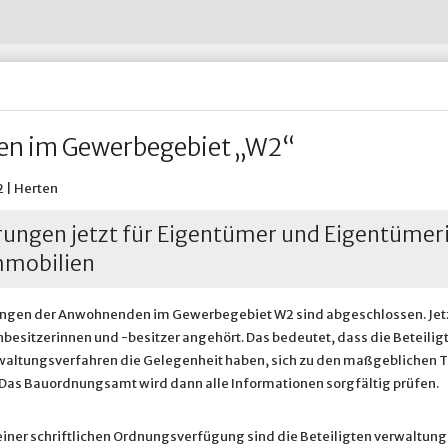
Wohnen im Alter
Abfall-ABC
Untersuchungsberechtigung
Restabfall - Graue Tonne
Hertener Stadt
Wohnsitz an-, ab- oder ummelden
Straßenreinigung
Widerspruch nach dem Bund
Verpackungen - Gelbe Tonne
HTVG
ädtische Betriebe & Gesellschaften
Ve
Wohnungsnotfälle
Umweltbrummi
Prosoz Herten
Winterdienst in Herten
& Infrastruktur
adtportrait
Ve
Putztag Herten
Putztag Herten
Tauschbörse und Verschenkmarkt
Rückblick 2017
Stadtgrün
Stadtgrün
 Betriebshof Herten
Standort Service Plus
Grünflächenpflege
Spielplatzpflege
n im Gewerbegebiet „W2“
Sportplatzpflege
Waldpflege
Baumschutzsatzung
 | Herten
Straßenbäume
Sondernutzung von Grünfläc
ungen jetzt für Eigentümer und Eigentümer
mmobilien
ngen der Anwohnenden im Gewerbegebiet W2 sind abgeschlossen. Jet
besitzerinnen und -besitzer angehört. Das bedeutet, dass die Beteiligt
altungsverfahren die Gelegenheit haben, sich zu den maßgeblichen 
 Das Bauordnungsamt wird dann alle Informationen sorgfältig prüfen.
 einer schriftlichen Ordnungsverfügung sind die Beteiligten verwaltung