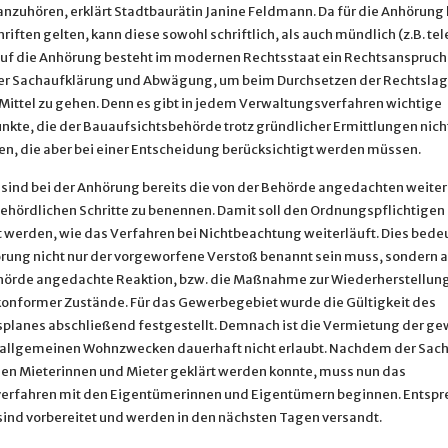
nzuhören, erklärt Stadtbaurätin Janine Feldmann. Da für die Anhörung 
iften gelten, kann diese sowohl schriftlich, als auch mündlich (z.B. te
Auf die Anhörung besteht im modernen Rechtsstaat ein Rechtsanspruch.
er Sachaufklärung und Abwägung, um beim Durchsetzen der Rechtslag
Mittel zu gehen. Denn es gibt in jedem Verwaltungsverfahren wichtige
nkte, die der Bauaufsichtsbehörde trotz gründlicher Ermittlungen nich
en, die aber bei einer Entscheidung berücksichtigt werden müssen.
ind bei der Anhörung bereits die von der Behörde angedachten weite
hördlichen Schritte zu benennen. Damit soll den Ordnungspflichtigen
 werden, wie das Verfahren bei Nichtbeachtung weiterläuft. Dies bedeu
örung nicht nur der vorgeworfene Verstoß benannt sein muss, sondern a
hörde angedachte Reaktion, bzw. die Maßnahme zur Wiederherstellun
onformer Zustände. Für das Gewerbegebiet wurde die Gültigkeit des
lanes abschließend festgestellt. Demnach ist die Vermietung der ge
 allgemeinen Wohnzwecken dauerhaft nicht erlaubt. Nachdem der Sach
len Mieterinnen und Mieter geklärt werden konnte, muss nun das
rfahren mit den Eigentümerinnen und Eigentümern beginnen. Entsp
sind vorbereitet und werden in den nächsten Tagen versandt.