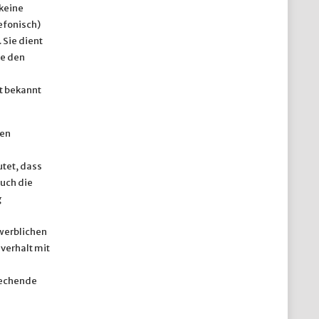
keine
lefonisch)
 Sie dient
e den
t bekannt
ren
tet, dass
uch die
g
werblichen
verhalt mit
rechende